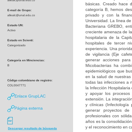
allealc@unal.edu.co
básicas. Creado hace d
categoría B, hemos desa
E-mail de Grupo:
privado y con la finan
allealc@unal.edu.co
Universidad. La línea de
Estado UN:
Bacteriana GREBO, enti
Activo
creciente amenaza de la 
hospitalaria de la Capi
Estado en Scienti:
hospitales de tercer n
Categorizado
experiencia. Una priorid
de vigilancia (Eje caf
generar acciones para
Categoría en Minciencias:
Micobacterias ha combi
B
epidemiológicos que bu
en la salud de nuestras
Código colombiano de registro:
todas las infecciones a 
COL0047771
la Infección Hospitalari
y apoyar los procesos 
Enlace GrupLAC
extensión. La integració
y clínicas (Infectología
Página externa
generar proyectos de
profesionales con sólid
años es la consolidación
y el reconocimiento en c
Descargar resultado de búsqueda