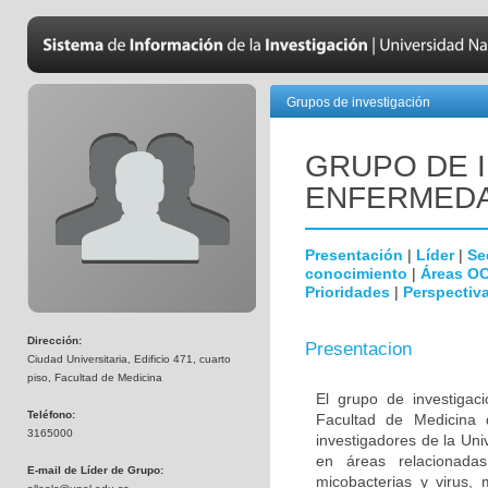
Grupos de investigación
GRUPO DE 
ENFERMEDA
Presentación
|
Líder
|
Se
conocimiento
|
Áreas O
Prioridades
|
Perspectiva
Dirección:
Presentacion
Ciudad Universitaria, Edificio 471, cuarto
piso, Facultad de Medicina
El grupo de investigac
Teléfono:
Facultad de Medicina 
3165000
investigadores de la Uni
en áreas relacionada
E-mail de Líder de Grupo:
micobacterias y virus, 