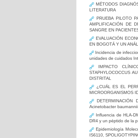
MÉTODOS DIAGNÓST
LITERATURA
PRUEBA PILOTO PA
AMPLIFICACIÓN DE 
SANGRE EN PACIENTES
EVALUACIÓN ECON
EN BOGOTÁ Y UN ANÁL
Incidencia de infecci
unidades de cuidados In
IMPACTO CLÍNIC
STAPHYLOCOCCUS AUR
DISTRITAL
¿CUÁL ES EL PERF
MICROORGANISMOS ID
DETERMINACIÓN D
Acinetobacter bauman
Influencia de HLA-DM
DR4 y un péptido de la p
Epidemiología Molecu
IS6110, SPOLIGOTYPING