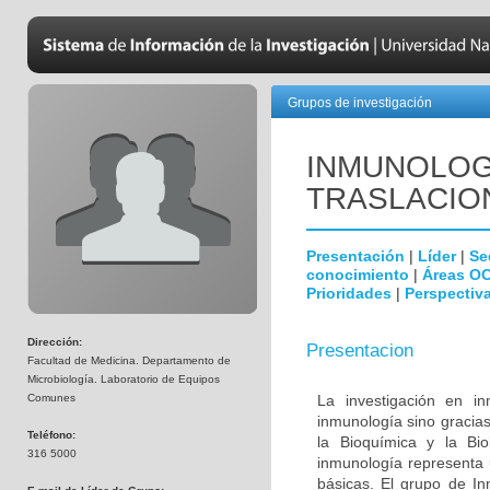
Grupos de investigación
INMUNOLOGÍ
TRASLACIO
Presentación
|
Líder
|
Se
conocimiento
|
Áreas O
Prioridades
|
Perspectiva
Dirección:
Presentacion
Facultad de Medicina. Departamento de
Microbiología. Laboratorio de Equipos
Comunes
La investigación en i
inmunología sino gracias
Teléfono:
la Bioquímica y la Biol
316 5000
inmunología representa u
básicas. El grupo de In