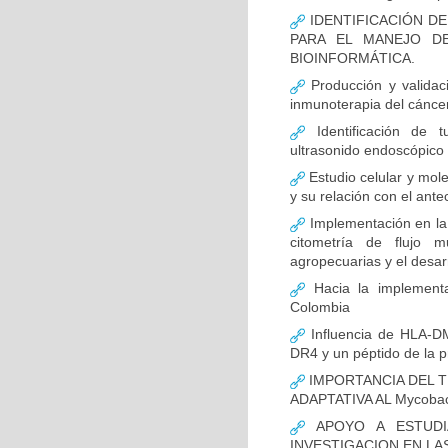
IDENTIFICACIÓN D
PARA EL MANEJO D
BIOINFORMÁTICA.
Producción y validac
inmunoterapia del cánce
Identificación de 
ultrasonido endoscópico
Estudio celular y mol
y su relación con el ante
Implementación en la
citometría de flujo m
agropecuarias y el desar
Hacia la implementa
Colombia
Influencia de HLA-DM
DR4 y un péptido de la p
IMPORTANCIA DEL T
ADAPTATIVA AL Mycobact
APOYO A ESTUDI
INVESTIGACION EN LA