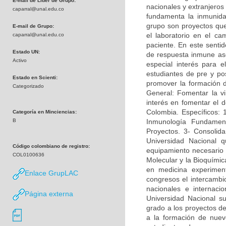
E-mail de Líder de Grupo:
nacionales y extranjeros
caparral@unal.edu.co
fundamenta la inmunidad
grupo son proyectos que 
E-mail de Grupo:
el laboratorio en el c
caparral@unal.edu.co
paciente. En este sentid
Estado UN:
de respuesta inmune asoc
Activo
especial interés para e
estudiantes de pre y po
Estado en Scienti:
promover la formación 
Categorizado
General: Fomentar la vi
interés en fomentar el d
Colombia. Específicos: 
Categoría en Minciencias:
B
Inmunología Fundamen
Proyectos. 3- Consolida
Universidad Nacional q
Código colombiano de registro:
equipamiento necesario p
COL0100636
Molecular y la Bioquímica
en medicina experimen
Enlace GrupLAC
congresos el intercambi
nacionales e internac
Página externa
Universidad Nacional su
grado a los proyectos de
a la formación de nuevo