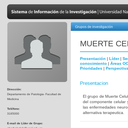
Grupos de investigación
MUERTE CE
Presentación
|
Líder
|
Se
conocimiento
|
Áreas O
Prioridades
|
Perspectiva
Presentacion
Dirección:
Departamento de Patologia- Facultad de
El grupo de Muerte Celul
Medicina
del componente celular 
las enfermedades neurod
Teléfono:
alternativa terapeutica.
3165000
E-mail de Líder de Grupo: