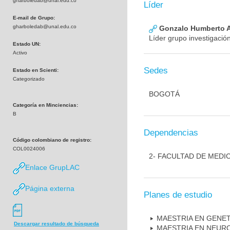
gharboledab@unal.edu.co
Líder
E-mail de Grupo:
gharboledab@unal.edu.co
Gonzalo Humberto A
Líder grupo investigació
Estado UN:
Activo
Sedes
Estado en Scienti:
Categorizado
BOGOTÁ
Categoría en Minciencias:
B
Dependencias
Código colombiano de registro:
COL0024006
2- FACULTAD DE MEDI
Enlace GrupLAC
Página externa
Planes de estudio
MAESTRIA EN GENE
Descargar resultado de búsqueda
MAESTRIA EN NEUR