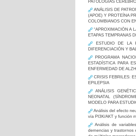
PATOLOGÍAS CEREBR
ANÁLISIS DE PATRO
(APOE) Y PROTEÍNA P
COLOMBIANOS CON E
“APROXIMACIÒN A L
ETAPAS TEMPRANAS D
ESTUDIO DE LA F
DIFERENCIACIÓN Y B
PROGRAMA NACION
ESTADÍSTICA PARA E
ENFERMEDAD DE ALZ
CRISIS FEBRILES: 
EPILEPSIA
ANÁLISIS GENÉTI
NEONATAL (SÍNDROM
MODELO PARA ESTUDI
Análisis del efecto ne
vía PI3K/AKT y función m
Análisis de variable
demencias y trastornos 