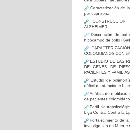
de múltiples marcadores 
Caracterización de la
por cuprizona
CONSTRUCCIÓN D
ALZHEIMER
Descripción de patr
hipocampo de pollo (Gall
CARACTERIZACIÓN
COLOMBIANOS CON E
ESTUDIO DE LAS R
DE GENES DE RIES
PACIENTES Y FAMILIA
Estudio de polimor
déficit de atención e hi
Análisis de metilaci
de pacientes colombian
Perfil Neuropsicológic
Liga Central Contra la Ep
Fortalecimiento de 
investigacion en Muerte 