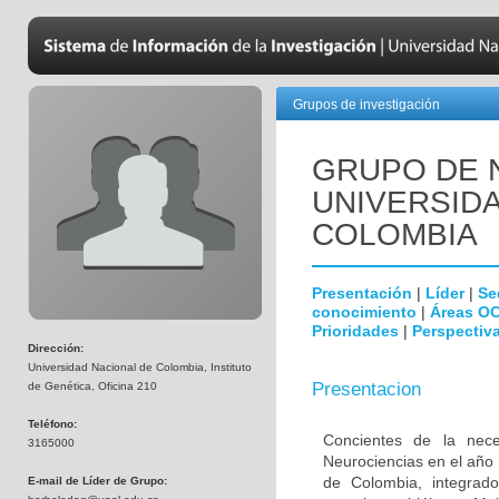
Grupos de investigación
GRUPO DE 
UNIVERSID
COLOMBIA
Presentación
|
Líder
|
Se
conocimiento
|
Áreas O
Prioridades
|
Perspectiva
Dirección:
Universidad Nacional de Colombia, Instituto
Presentacion
de Genética, Oficina 210
Teléfono:
Concientes de la neces
3165000
Neurociencias en el año
de Colombia, integrado
E-mail de Líder de Grupo: