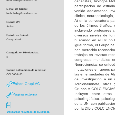
harboledag@unal.edu.co
genetistas, biólogos Mol
participación de estudi
E-mail de Grupo:
venido adelantando inv
harboledag@unal.edu.co
clínica, neuropsicologí
A) en la convocatoria pa
Estado UN:
de los últimos 6 años, 
Activo
incluyendo profesores c
diversos niveles de fo
Estado en Scienti:
Categorizado
buscando en el Grupo la
igual forma, el Grupo h
han merecido reconocimie
Categoría en Minciencias:
trabajos en revistas rec
B
congresos mundiales es
Neurociencias se enfocó
mutaciones en genes par
Código colombiano de registro:
las enfermedades de Alz
COL0006483
de investigación a un 
Enlace GrupLAC
Adicionalmnete, otros 
Grupos A COLCIENCIAS) 
Incluyen entre otros 
Página externa
psicolingüística, psicolo
de la UN, con publicacio
por la DIB y COLCIENCI
Descargar resultado de búsqueda