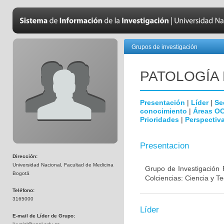
Grupos de investigación
PATOLOGÍA
Presentación
|
Líder
|
Se
conocimiento
|
Áreas O
Prioridades
|
Perspectiva
Presentacion
Dirección:
Universidad Nacional, Facultad de Medicina
Grupo de Investigación 
Bogotá
Colciencias: Ciencia y T
Teléfono:
3165000
Líder
E-mail de Líder de Grupo: