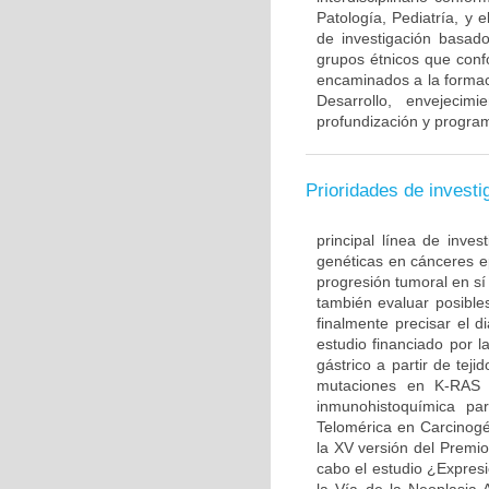
Patología, Pediatría, y 
de investigación basado
grupos étnicos que con
encaminados a la formac
Desarrollo, envejecim
profundización y program
Prioridades de investi
principal línea de inves
genéticas en cánceres ep
progresión tumoral en sí
también evaluar posible
finalmente precisar el d
estudio financiado por l
gástrico a partir de te
mutaciones en K-RAS 
inmunohistoquímica par
Telomérica en Carcinogé
la XV versión del Premi
cabo el estudio ¿Expre