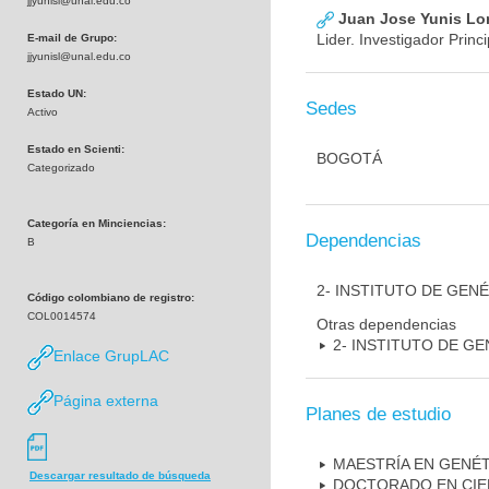
jjyunisl@unal.edu.co
Juan Jose Yunis L
Lider. Investigador Princi
E-mail de Grupo:
jjyunisl@unal.edu.co
Estado UN:
Sedes
Activo
Estado en Scienti:
BOGOTÁ
Categorizado
Categoría en Minciencias:
Dependencias
B
2- INSTITUTO DE GEN
Código colombiano de registro:
COL0014574
Otras dependencias
2- INSTITUTO DE GE
Enlace GrupLAC
Página externa
Planes de estudio
MAESTRÍA EN GENÉ
Descargar resultado de búsqueda
DOCTORADO EN CIE