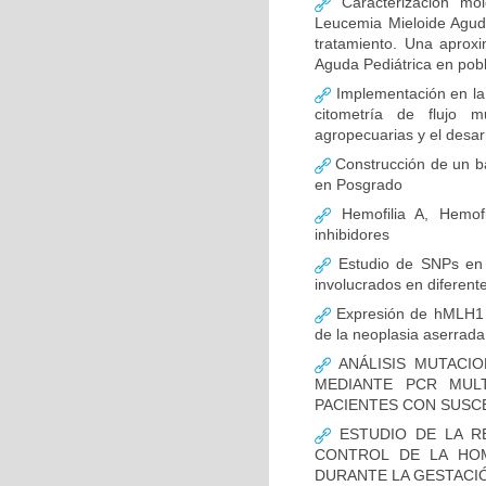
Caracterización mo
Leucemia Mieloide Aguda 
tratamiento. Una aprox
Aguda Pediátrica en pob
Implementación en la
citometría de flujo m
agropecuarias y el desar
Construcción de un ba
en Posgrado
Hemofilia A, Hemofi
inhibidores
Estudio de SNPs en
involucrados en diferent
Expresión de hMLH1 y
de la neoplasia aserrada
ANÁLISIS MUTACIO
MEDIANTE PCR MUL
PACIENTES CON SUSCE
ESTUDIO DE LA R
CONTROL DE LA HOM
DURANTE LA GESTACI