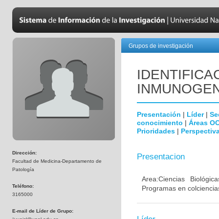
Grupos de investigación
IDENTIFICA
INMUNOGEN
Presentación
|
Líder
|
Se
conocimiento
|
Áreas O
Prioridades
|
Perspectiva
Dirección:
Presentacion
Facultad de Medicina-Departamento de
Patología
Area:Ciencias Biológi
Teléfono:
Programas en colciencias
3165000
E-mail de Líder de Grupo: