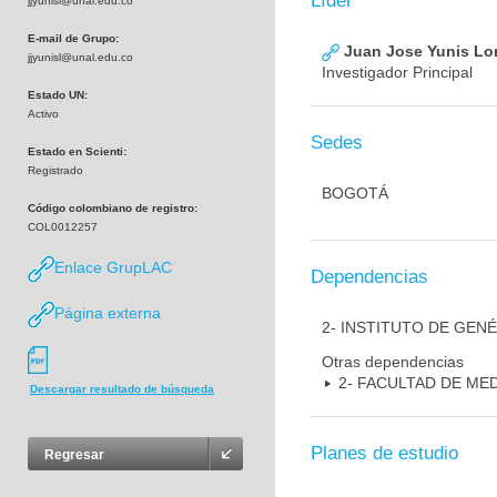
Líder
jjyunisl@unal.edu.co
E-mail de Grupo:
Juan Jose Yunis L
jjyunisl@unal.edu.co
Investigador Principal
Estado UN:
Activo
Sedes
Estado en Scienti:
Registrado
BOGOTÁ
Código colombiano de registro:
COL0012257
Enlace GrupLAC
Dependencias
Página externa
2- INSTITUTO DE GEN
Otras dependencias
2- FACULTAD DE ME
Descargar resultado de búsqueda
Planes de estudio
Regresar