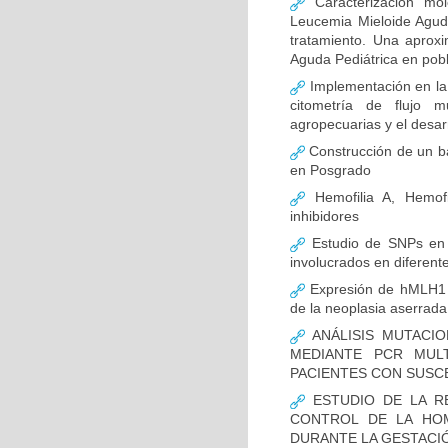
Caracterización mo
Leucemia Mieloide Aguda 
tratamiento. Una aprox
Aguda Pediátrica en pob
Implementación en la
citometría de flujo m
agropecuarias y el desar
Construcción de un ba
en Posgrado
Hemofilia A, Hemofi
inhibidores
Estudio de SNPs en
involucrados en diferent
Expresión de hMLH1 y
de la neoplasia aserrada
ANÁLISIS MUTACIO
MEDIANTE PCR MUL
PACIENTES CON SUSCE
ESTUDIO DE LA R
CONTROL DE LA HOM
DURANTE LA GESTACI