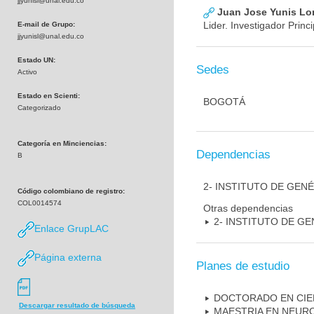
jjyunisl@unal.edu.co
Juan Jose Yunis L
Lider. Investigador Princi
E-mail de Grupo:
jjyunisl@unal.edu.co
Estado UN:
Sedes
Activo
Estado en Scienti:
BOGOTÁ
Categorizado
Categoría en Minciencias:
Dependencias
B
2- INSTITUTO DE GEN
Código colombiano de registro:
COL0014574
Otras dependencias
2- INSTITUTO DE GE
Enlace GrupLAC
Página externa
Planes de estudio
DOCTORADO EN CIE
Descargar resultado de búsqueda
MAESTRIA EN NEUR