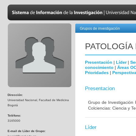
Grupos de investigación
PATOLOGÍA
Presentación
|
Líder
|
Se
conocimiento
|
Áreas O
Prioridades
|
Perspectiva
Presentacion
Dirección:
Universidad Nacional, Facultad de Medicina
Grupo de Investigación 
Bogotá
Colciencias: Ciencia y T
Teléfono:
3165000
Líder
E-mail de Líder de Grupo: