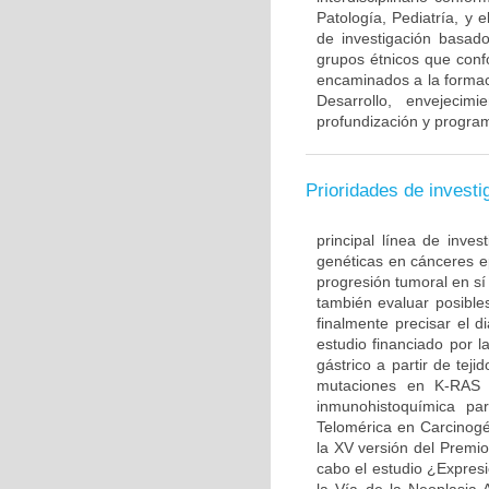
Patología, Pediatría, y 
de investigación basado
grupos étnicos que con
encaminados a la formac
Desarrollo, envejecim
profundización y program
Prioridades de investi
principal línea de inves
genéticas en cánceres ep
progresión tumoral en sí
también evaluar posible
finalmente precisar el d
estudio financiado por l
gástrico a partir de te
mutaciones en K-RAS 
inmunohistoquímica par
Telomérica en Carcinogé
la XV versión del Premi
cabo el estudio ¿Expre