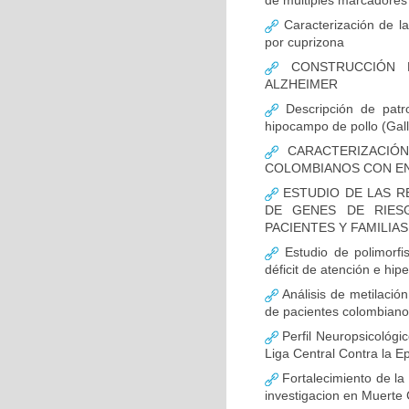
de múltiples marcadores 
Caracterización de la
por cuprizona
CONSTRUCCIÓN D
ALZHEIMER
Descripción de patr
hipocampo de pollo (Gall
CARACTERIZACIÓN
COLOMBIANOS CON E
ESTUDIO DE LAS R
DE GENES DE RIES
PACIENTES Y FAMILIA
Estudio de polimor
déficit de atención e hi
Análisis de metilaci
de pacientes colombian
Perfil Neuropsicológic
Liga Central Contra la Ep
Fortalecimiento de 
investigacion en Muerte 