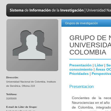
Grupos de investigación
GRUPO DE 
UNIVERSID
COLOMBIA
Presentación
|
Líder
|
Se
conocimiento
|
Áreas O
Prioridades
|
Perspectiva
Dirección:
Universidad Nacional de Colombia, Instituto
Presentacion
de Genética, Oficina 210
Teléfono:
Concientes de la neces
3165000
Neurociencias en el año
de Colombia, integrado
E-mail de Líder de Grupo: