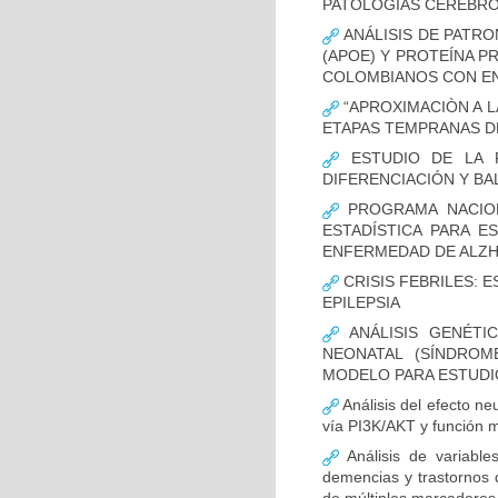
PATOLOGÍAS CEREBR
ANÁLISIS DE PATRO
(APOE) Y PROTEÍNA P
COLOMBIANOS CON E
“APROXIMACIÒN A L
ETAPAS TEMPRANAS D
ESTUDIO DE LA F
DIFERENCIACIÓN Y B
PROGRAMA NACION
ESTADÍSTICA PARA E
ENFERMEDAD DE ALZ
CRISIS FEBRILES: 
EPILEPSIA
ANÁLISIS GENÉTI
NEONATAL (SÍNDROM
MODELO PARA ESTUDI
Análisis del efecto ne
vía PI3K/AKT y función m
Análisis de variable
demencias y trastornos 