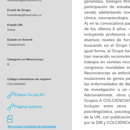
harboledag@unal.edu.co
genetistas, biólogos Mol
participación de estudi
E-mail de Grupo:
venido adelantando inv
harboledag@unal.edu.co
clínica, neuropsicologí
A) en la convocatoria pa
Estado UN:
de los últimos 6 años, 
Activo
incluyendo profesores c
diversos niveles de fo
Estado en Scienti:
Categorizado
buscando en el Grupo la
igual forma, el Grupo h
han merecido reconocimie
Categoría en Minciencias:
trabajos en revistas rec
B
congresos mundiales es
Neurociencias se enfocó
mutaciones en genes par
Código colombiano de registro:
las enfermedades de Alz
COL0006483
de investigación a un 
Enlace GrupLAC
Adicionalmnete, otros 
Grupos A COLCIENCIAS) 
Incluyen entre otros 
Página externa
psicolingüística, psicolo
de la UN, con publicacio
por la DIB y COLCIENCI
Descargar resultado de búsqueda