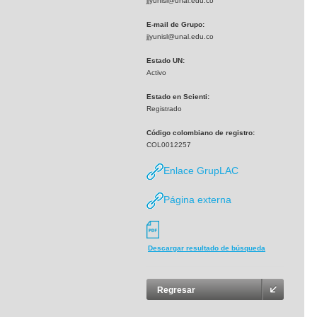
jjyunisl@unal.edu.co
E-mail de Grupo:
jjyunisl@unal.edu.co
Estado UN:
Activo
Estado en Scienti:
Registrado
Código colombiano de registro:
COL0012257
Enlace GrupLAC
Página externa
Descargar resultado de búsqueda
Regresar