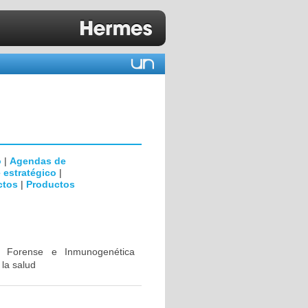
o
|
Agendas de
 estratégico
|
ctos
|
Productos
ca Forense e Inmunogenética
 la salud