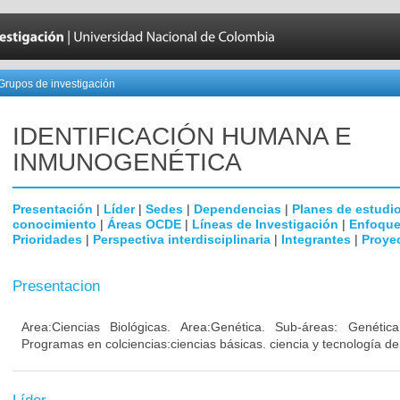
Grupos de investigación
IDENTIFICACIÓN HUMANA E
INMUNOGENÉTICA
Presentación
|
Líder
|
Sedes
|
Dependencias
|
Planes de estudi
conocimiento
|
Áreas OCDE
|
Líneas de Investigación
|
Enfoque
Prioridades
|
Perspectiva interdisciplinaria
|
Integrantes
|
Proye
Presentacion
Area:Ciencias Biológicas. Area:Genética. Sub-áreas: Genéti
Programas en colciencias:ciencias básicas. ciencia y tecnología de