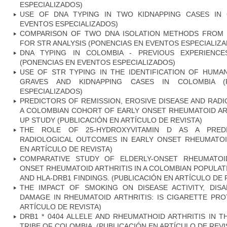
ESPECIALIZADOS)
USE OF DNA TYPING IN TWO KIDNAPPING CASES IN 
EVENTOS ESPECIALIZADOS)
COMPARISON OF TWO DNA ISOLATION METHODS FROM 
FOR STR ANALYSIS (PONENCIAS EN EVENTOS ESPECIALIZ
DNA TYPING IN COLOMBIA - PREVIOUS EXPERIENC
(PONENCIAS EN EVENTOS ESPECIALIZADOS)
USE OF STR TYPING IN THE IDENTIFICATION OF HU
GRAVES AND KIDNAPPING CASES IN COLOMBIA (
ESPECIALIZADOS)
PREDICTORS OF REMISSION, EROSIVE DISEASE AND RAD
A COLOMBIAN COHORT OF EARLY ONSET RHEUMATOID ART
UP STUDY (PUBLICACIÓN EN ARTÍCULO DE REVISTA)
THE ROLE OF 25-HYDROXYVITAMIN D AS A PRED
RADIOLOGICAL OUTCOMES IN EARLY ONSET RHEUMATOID
EN ARTÍCULO DE REVISTA)
COMPARATIVE STUDY OF ELDERLY-ONSET RHEUMATOI
ONSET RHEUMATOID ARTHRITIS IN A COLOMBIAN POPULATI
AND HLA-DRB1 FINDINGS. (PUBLICACIÓN EN ARTÍCULO DE 
THE IMPACT OF SMOKING ON DISEASE ACTIVITY, DISA
DAMAGE IN RHEUMATOID ARTHRITIS: IS CIGARETTE PRO
ARTÍCULO DE REVISTA)
DRB1 * 0404 ALLELE AND RHEUMATHOID ARTHRITIS IN 
TRIBE OF COLOMBIA. (PUBLICACIÓN EN ARTÍCULO DE REVI