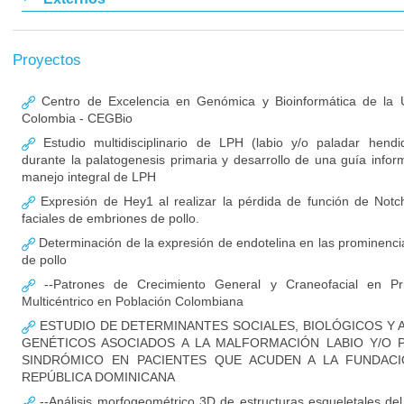
Proyectos
Centro de Excelencia en Genómica y Bioinformática de la U
Colombia - CEGBio
Estudio multidisciplinario de LPH (labio y/o paladar hendi
durante la palatogenesis primaria y desarrollo de una guía infor
manejo integral de LPH
Expresión de Hey1 al realizar la pérdida de función de Notc
faciales de embriones de pollo.
Determinación de la expresión de endotelina en las prominenci
de pollo
--Patrones de Crecimiento General y Craneofacial en Pri
Multicéntrico en Población Colombiana
ESTUDIO DE DETERMINANTES SOCIALES, BIOLÓGICOS Y 
GENÉTICOS ASOCIADOS A LA MALFORMACIÓN LABIO Y/O 
SINDRÓMICO EN PACIENTES QUE ACUDEN A LA FUNDACI
REPÚBLICA DOMINICANA
--Análisis morfogeométrico 3D de estructuras esqueletales del