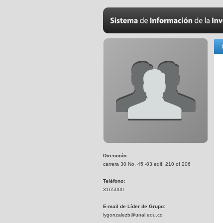
Dirección:
carrera 30 No. 45 -03 edif. 210 of 206
Teléfono:
3165000
E-mail de Líder de Grupo:
lygonzalezb@unal.edu.co