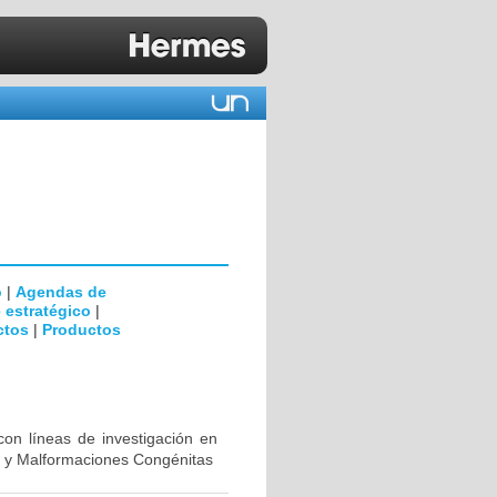
o
|
Agendas de
 estratégico
|
ctos
|
Productos
con líneas de investigación en
al y Malformaciones Congénitas