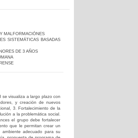
O Y MALFORMACIÓNES
NES SISTEMÁTICAS BASADAS
ENORES DE 3 AÑOS
HUMANA
ORENSE
 se visualiza a largo plazo con
gdores, y creación de nuevos
onal, 3. Fortalecimiento de la
ución a la problemática social.
ances el grupo debe fortalecer
iento que le permitan crear un
un ambiente adecuado para su
gía, propuesta de programa de