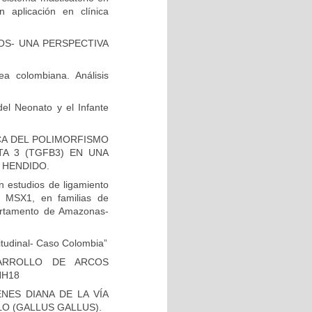
aplicación en clínica
OS- UNA PERSPECTIVA
a colombiana. Análisis
del Neonato y el Infante
ICA DEL POLIMORFISMO
A 3 (TGFB3) EN UNA
 HENDIDO.
 estudios de ligamiento
n MSX1, en familias de
artamento de Amazonas-
itudinal- Caso Colombia”
ARROLLO DE ARCOS
HH18
ES DIANA DE LA VÍA
O (GALLUS GALLUS).