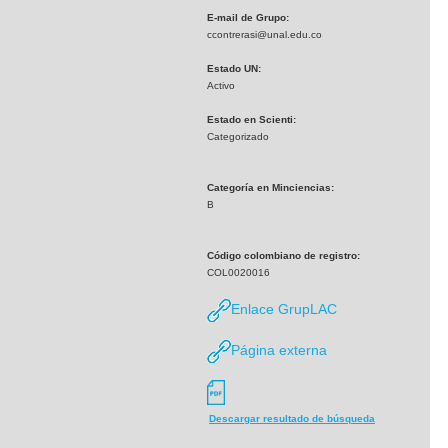
E-mail de Grupo:
ccontrerasi@unal.edu.co
Estado UN:
Activo
Estado en Scienti:
Categorizado
Categoría en Minciencias:
B
Código colombiano de registro:
COL0020016
Enlace GrupLAC
Página externa
Descargar resultado de búsqueda