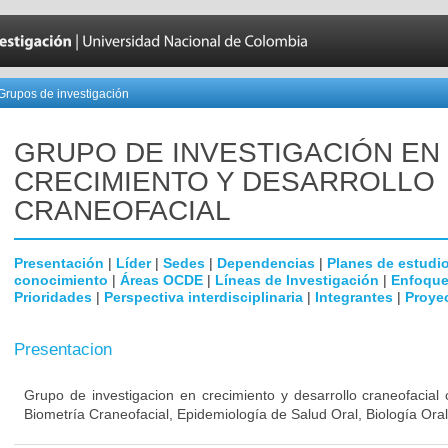
Grupos de investigación
GRUPO DE INVESTIGACIÓN EN
CRECIMIENTO Y DESARROLLO
CRANEOFACIAL
Presentación
|
Líder
|
Sedes
|
Dependencias
|
Planes de estudi
conocimiento
|
Áreas OCDE
|
Líneas de Investigación
|
Enfoque
Prioridades
|
Perspectiva interdisciplinaria
|
Integrantes
|
Proye
Presentacion
Grupo de investigacion en crecimiento y desarrollo craneofacial 
Biometría Craneofacial, Epidemiología de Salud Oral, Biología Or