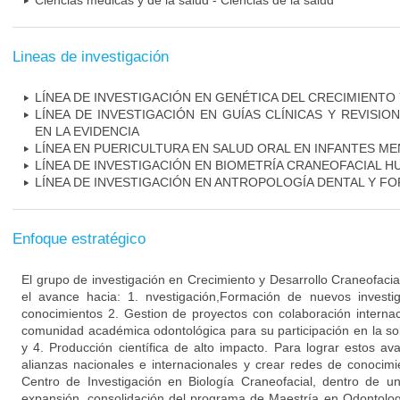
Ciencias médicas y de la salud - Ciencias de la salud
Lineas de investigación
LÍNEA DE INVESTIGACIÓN EN GENÉTICA DEL CRECIMIENT
LÍNEA DE INVESTIGACIÓN EN GUÍAS CLÍNICAS Y REVISIO
EN LA EVIDENCIA
LÍNEA EN PUERICULTURA EN SALUD ORAL EN INFANTES M
LÍNEA DE INVESTIGACIÓN EN BIOMETRÍA CRANEOFACIAL 
LÍNEA DE INVESTIGACIÓN EN ANTROPOLOGÍA DENTAL Y F
Enfoque estratégico
El grupo de investigación en Crecimiento y Desarrollo Craneofacial
el avance hacia: 1. nvestigación,Formación de nuevos investi
conocimientos 2. Gestion de proyectos con colaboración internaci
comunidad académica odontológica para su participación en la sol
y 4. Producción científica de alto impacto. Para lograr estos av
alianzas nacionales e internacionales y crear redes de conocim
Centro de Investigación en Biología Craneofacial, dentro de 
expansión, consolidación del programa de Maestría en Odontolo