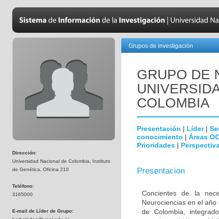
Grupos de investigación
GRUPO DE 
UNIVERSID
COLOMBIA
Presentación
|
Líder
|
Se
conocimiento
|
Áreas O
Prioridades
|
Perspectiva
Dirección:
Universidad Nacional de Colombia, Instituto
Presentacion
de Genética, Oficina 210
Teléfono:
Concientes de la neces
3165000
Neurociencias en el año
de Colombia, integrado
E-mail de Líder de Grupo: