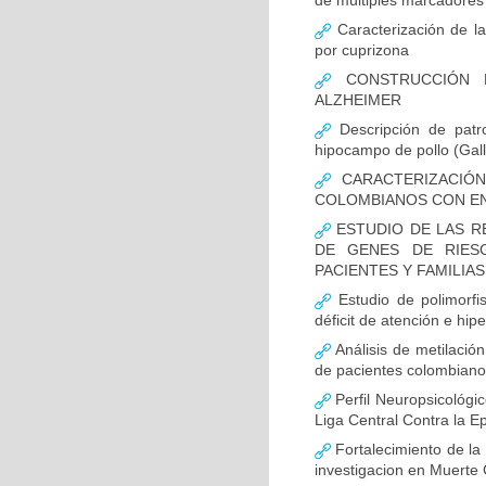
de múltiples marcadores 
Caracterización de la
por cuprizona
CONSTRUCCIÓN D
ALZHEIMER
Descripción de patr
hipocampo de pollo (Gall
CARACTERIZACIÓN
COLOMBIANOS CON E
ESTUDIO DE LAS R
DE GENES DE RIES
PACIENTES Y FAMILIA
Estudio de polimor
déficit de atención e hi
Análisis de metilaci
de pacientes colombian
Perfil Neuropsicológic
Liga Central Contra la Ep
Fortalecimiento de 
investigacion en Muerte 