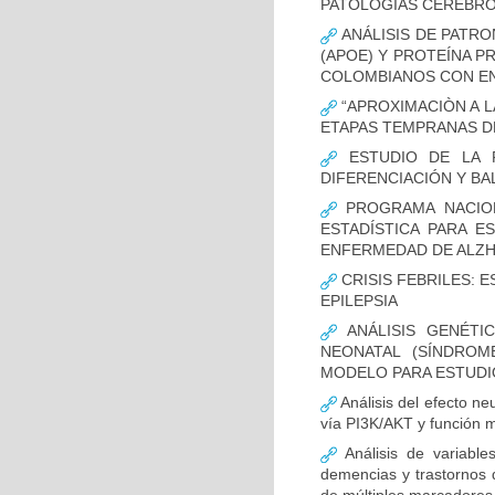
PATOLOGÍAS CEREBR
ANÁLISIS DE PATRO
(APOE) Y PROTEÍNA P
COLOMBIANOS CON E
“APROXIMACIÒN A L
ETAPAS TEMPRANAS D
ESTUDIO DE LA F
DIFERENCIACIÓN Y B
PROGRAMA NACION
ESTADÍSTICA PARA E
ENFERMEDAD DE ALZ
CRISIS FEBRILES: 
EPILEPSIA
ANÁLISIS GENÉTI
NEONATAL (SÍNDROM
MODELO PARA ESTUDI
Análisis del efecto ne
vía PI3K/AKT y función m
Análisis de variable
demencias y trastornos 