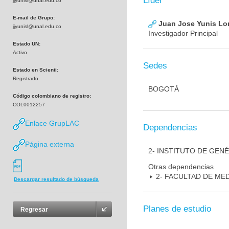
Líder
jjyunisl@unal.edu.co
E-mail de Grupo:
Juan Jose Yunis L
jjyunisl@unal.edu.co
Investigador Principal
Estado UN:
Activo
Sedes
Estado en Scienti:
Registrado
BOGOTÁ
Código colombiano de registro:
COL0012257
Enlace GrupLAC
Dependencias
Página externa
2- INSTITUTO DE GEN
Otras dependencias
2- FACULTAD DE ME
Descargar resultado de búsqueda
Planes de estudio
Regresar