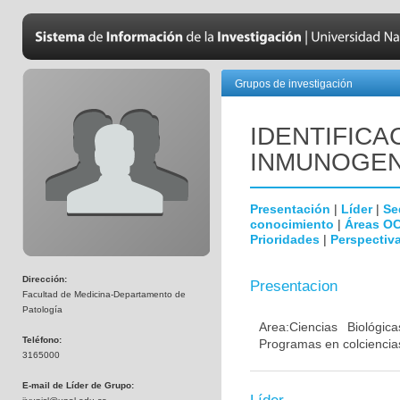
Grupos de investigación
IDENTIFICA
INMUNOGEN
Presentación
|
Líder
|
Se
conocimiento
|
Áreas O
Prioridades
|
Perspectiva
Dirección:
Presentacion
Facultad de Medicina-Departamento de
Patología
Area:Ciencias Biológi
Teléfono:
Programas en colciencias
3165000
E-mail de Líder de Grupo: