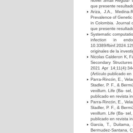
Novel Small Regula- t
que presente resultado
Ariza, J.A., Medina-
Prevalence of Genetic
in Colombia. Journal o
que presente resultado
Systematic computatio
infection in endo
10.3389/fbinf.2024.12
originales de la invest
Nicolas Calderon K, F
Secondary Structures
2021 Apr 14;11(4):3
(Artículo publicado en
Parra-Rincón, E., Velan
Stadler, P. F., & Ber
vexillum. Life (Ba- sel
publicado en revista i
Parra-Rincón, E., Velan
Stadler, P. F., & Ber
vexillum. Life (Ba- sel
publicado en revista i
Garcia, T., Duitama, J
Bermudez-Santana, C. 