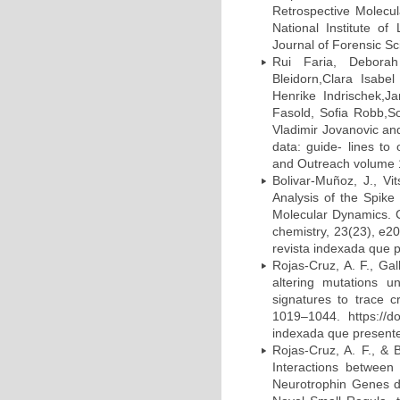
Retrospective Molecu
National Institute of
Journal of Forensic Sc
Rui Faria, Deborah
Bleidorn,Clara Isabe
Henrike Indrischek,J
Fasold, Sofia Robb,So
Vladimir Jovanovic and
data: guide- lines to
and Outreach volume 11
Bolivar-Muñoz, J., Vi
Analysis of the Spike
Molecular Dynamics. 
chemistry, 23(23), e2
revista indexada que p
Rojas-Cruz, A. F., Ga
altering mutations un
signatures to trace c
1019–1044. https://d
indexada que presente 
Rojas-Cruz, A. F., &
Interactions between
Neurotrophin Genes du