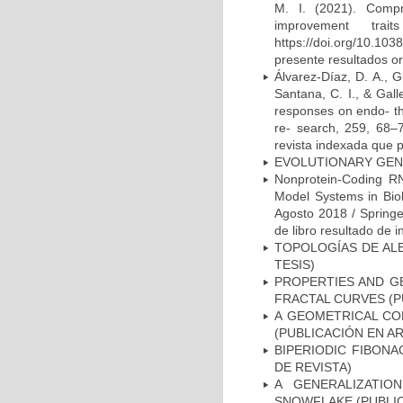
M. I. (2021). Compr
improvement tra
https://doi.org/10.1
presente resultados ori
Álvarez-Díaz, D. A., 
Santana, C. I., & Gal
responses on endo- th
re- search, 259, 68–76
revista indexada que p
EVOLUTIONARY GENO
Nonprotein-Coding RN
Model Systems in Biol
Agosto 2018 / Springer
de libro resultado de i
TOPOLOGÍAS DE ALE
TESIS)
PROPERTIES AND G
FRACTAL CURVES (P
A GEOMETRICAL CO
(PUBLICACIÓN EN AR
BIPERIODIC FIBONA
DE REVISTA)
A GENERALIZATIO
SNOWFLAKE (PUBLIC