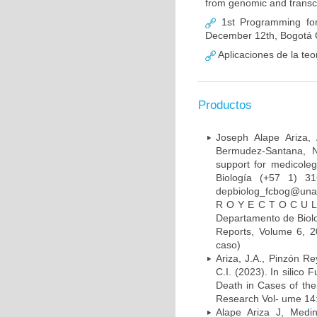
from genomic and transc
1st Programming for
December 12th, Bogotá 
Aplicaciones de la teor
Productos
Joseph Alape Ariza,
Bermudez-Santana, N
support for medicoleg
Biología (+57 1) 3
depbiolog_fcbog@unal
R O Y E C T O C U L 
Departamento de Biolo
Reports, Volume 6, 2
caso)
Ariza, J.A., Pinzón R
C.I. (2023). In silico
Death in Cases of the 
Research Vol- ume 14:0
Alape Ariza J, Med