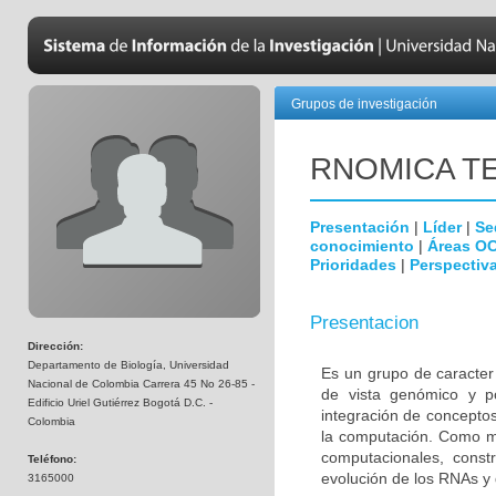
Grupos de investigación
RNOMICA T
Presentación
|
Líder
|
Se
conocimiento
|
Áreas O
Prioridades
|
Perspectiva
Presentacion
Dirección:
Departamento de Biología, Universidad
Es un grupo de caracter 
Nacional de Colombia Carrera 45 No 26-85 -
de vista genómico y po
Edificio Uriel Gutiérrez Bogotá D.C. -
integración de conceptos
Colombia
la computación. Como m
computacionales, const
Teléfono:
evolución de los RNAs y 
3165000