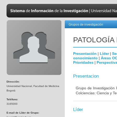
Grupos de investigación
PATOLOGÍA
Presentación
|
Líder
|
Se
conocimiento
|
Áreas O
Prioridades
|
Perspectiva
Presentacion
Dirección:
Universidad Nacional, Facultad de Medicina
Grupo de Investigación 
Bogotá
Colciencias: Ciencia y T
Teléfono:
3165000
Líder
E-mail de Líder de Grupo: