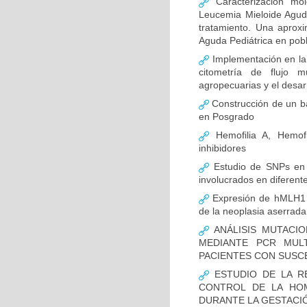
Caracterización mo
Leucemia Mieloide Aguda 
tratamiento. Una aprox
Aguda Pediátrica en pob
Implementación en la
citometría de flujo m
agropecuarias y el desar
Construcción de un ba
en Posgrado
Hemofilia A, Hemofi
inhibidores
Estudio de SNPs en
involucrados en diferent
Expresión de hMLH1 y
de la neoplasia aserrada
ANÁLISIS MUTACIO
MEDIANTE PCR MUL
PACIENTES CON SUSCE
ESTUDIO DE LA R
CONTROL DE LA HOM
DURANTE LA GESTACI