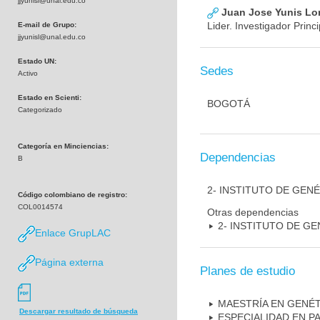
jjyunisl@unal.edu.co
Juan Jose Yunis L
Lider. Investigador Princi
E-mail de Grupo:
jjyunisl@unal.edu.co
Estado UN:
Sedes
Activo
Estado en Scienti:
BOGOTÁ
Categorizado
Categoría en Minciencias:
Dependencias
B
2- INSTITUTO DE GEN
Código colombiano de registro:
COL0014574
Otras dependencias
2- INSTITUTO DE GE
Enlace GrupLAC
Página externa
Planes de estudio
MAESTRÍA EN GENÉ
Descargar resultado de búsqueda
ESPECIALIDAD EN P