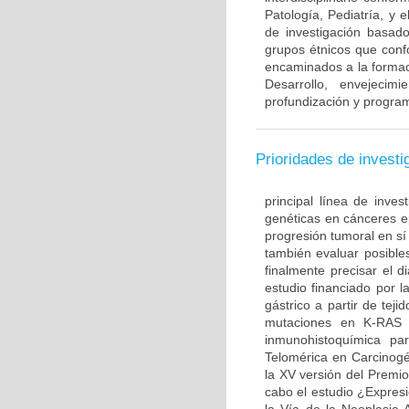
Patología, Pediatría, y 
de investigación basado
grupos étnicos que con
encaminados a la formac
Desarrollo, envejecim
profundización y program
Prioridades de investi
principal línea de inves
genéticas en cánceres ep
progresión tumoral en sí
también evaluar posible
finalmente precisar el d
estudio financiado por l
gástrico a partir de te
mutaciones en K-RAS 
inmunohistoquímica par
Telomérica en Carcinogé
la XV versión del Premi
cabo el estudio ¿Expre