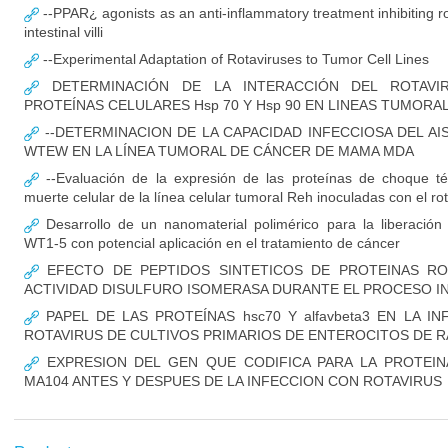
--PPAR¿ agonists as an anti-inflammatory treatment inhibiting rot
intestinal villi
--Experimental Adaptation of Rotaviruses to Tumor Cell Lines
DETERMINACIÓN DE LA INTERACCIÓN DEL ROTAVI
PROTEÍNAS CELULARES Hsp 70 Y Hsp 90 EN LINEAS TUMORA
--DETERMINACION DE LA CAPACIDAD INFECCIOSA DEL AI
WTEW EN LA LÍNEA TUMORAL DE CÁNCER DE MAMA MDA
--Evaluación de la expresión de las proteínas de choque t
muerte celular de la línea celular tumoral Reh inoculadas con el 
Desarrollo de un nanomaterial polimérico para la liberación 
WT1-5 con potencial aplicación en el tratamiento de cáncer
EFECTO DE PEPTIDOS SINTETICOS DE PROTEINAS RO
ACTIVIDAD DISULFURO ISOMERASA DURANTE EL PROCESO I
PAPEL DE LAS PROTEÍNAS hsc70 Y alfavbeta3 EN LA I
ROTAVIRUS DE CULTIVOS PRIMARIOS DE ENTEROCITOS DE R
EXPRESION DEL GEN QUE CODIFICA PARA LA PROTEIN
MA104 ANTES Y DESPUES DE LA INFECCION CON ROTAVIRUS