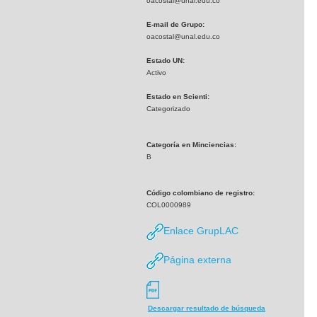
oacostal@unal.edu.co
E-mail de Grupo:
oacostal@unal.edu.co
Estado UN:
Activo
Estado en Scienti:
Categorizado
Categoría en Minciencias:
B
Código colombiano de registro:
COL0000989
Enlace GrupLAC
Página externa
Descargar resultado de búsqueda