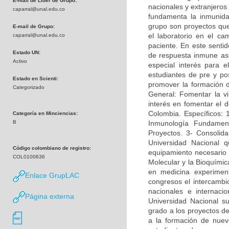
E-mail de Líder de Grupo:
nacionales y extranjeros
caparral@unal.edu.co
fundamenta la inmunidad
grupo son proyectos que 
E-mail de Grupo:
el laboratorio en el c
caparral@unal.edu.co
paciente. En este sentid
Estado UN:
de respuesta inmune asoc
Activo
especial interés para e
estudiantes de pre y po
Estado en Scienti:
promover la formación 
Categorizado
General: Fomentar la vi
interés en fomentar el d
Colombia. Específicos: 
Categoría en Minciencias:
B
Inmunología Fundamen
Proyectos. 3- Consolida
Universidad Nacional q
Código colombiano de registro:
equipamiento necesario p
COL0100636
Molecular y la Bioquímica
en medicina experimen
Enlace GrupLAC
congresos el intercambi
nacionales e internac
Página externa
Universidad Nacional su
grado a los proyectos de
a la formación de nuevo