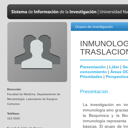
Grupos de investigación
INMUNOLOGÍ
TRASLACIO
Presentación
|
Líder
|
Se
conocimiento
|
Áreas O
Prioridades
|
Perspectiva
Dirección:
Presentacion
Facultad de Medicina. Departamento de
Microbiología. Laboratorio de Equipos
Comunes
La investigación en i
inmunología sino gracias
Teléfono:
la Bioquímica y la Biol
316 5000
inmunología representa u
básicas. El grupo de In