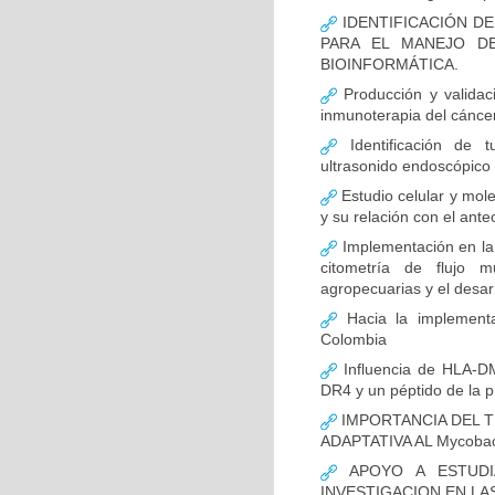
IDENTIFICACIÓN D
PARA EL MANEJO D
BIOINFORMÁTICA.
Producción y validac
inmunoterapia del cánce
Identificación de 
ultrasonido endoscópico
Estudio celular y mol
y su relación con el ante
Implementación en la
citometría de flujo m
agropecuarias y el desar
Hacia la implementa
Colombia
Influencia de HLA-DM
DR4 y un péptido de la p
IMPORTANCIA DEL T
ADAPTATIVA AL Mycobact
APOYO A ESTUDI
INVESTIGACION EN LA