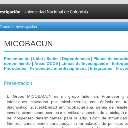
Grupos de investigación
MICOBAC­UN
Presentación
|
Líder
|
Sedes
|
Dependencias
|
Planes de estudi
conocimiento
|
Áreas OCDE
|
Líneas de Investigación
|
Enfoque
Prioridades
|
Perspectiva interdisciplinaria
|
Integrantes
|
Proye
Presentacion
El Grupo MICOBACUN es un grupo ñider en: Promover y desa
infecciones causadas por micobacterias, con énfasis en tub
diagnostico, susceptibilidad antimicobacteriana, genes de resist
investigaciones conducentes a identificar aspectos de la biología d
del hospedero determinantes para la adquisición de inmunidad a
Generar conocimiento para apoyar la formulación de políticas pa