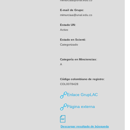
mimurciaa@unal.edu.co
E-mail de Grupo:
mimurciaa@unal.edu.co
Estado UN:
Activo
Estado en Scienti:
Categorizado
Categoría en Minciencias:
A
Código colombiano de registro:
COL0078428
Enlace GrupLAC
Página externa
Descargar resultado de búsqueda