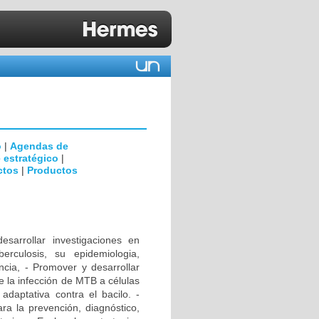
o
|
Agendas de
 estratégico
|
ctos
|
Productos
rrollar investigaciones en
erculosis, su epidemiologia,
encia, - Promover y desarrollar
e la infección de MTB a células
daptativa contra el bacilo. -
ra la prevención, diagnóstico,