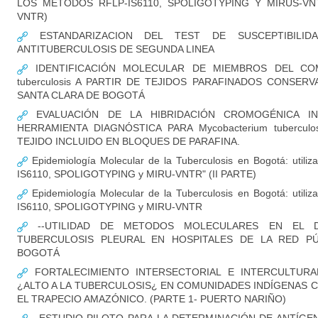
LOS MÉTODOS RFLP-IS6110, SPOLIGOTYPING Y MIRUS-VNTR
VNTR)
ESTANDARIZACION DEL TEST DE SUSCEPTIBILID
ANTITUBERCULOSIS DE SEGUNDA LINEA
IDENTIFICACIÓN MOLECULAR DE MIEMBROS DEL COM
tuberculosis A PARTIR DE TEJIDOS PARAFINADOS CONSER
SANTA CLARA DE BOGOTÁ
EVALUACIÓN DE LA HIBRIDACIÓN CROMOGÉNICA IN
HERRAMIENTA DIAGNÓSTICA PARA Mycobacterium tubercul
TEJIDO INCLUIDO EN BLOQUES DE PARAFINA.
Epidemiología Molecular de la Tuberculosis en Bogotá: utili
IS6110, SPOLIGOTYPING y MIRU-VNTR" (II PARTE)
Epidemiología Molecular de la Tuberculosis en Bogotá: utili
IS6110, SPOLIGOTYPING y MIRU-VNTR
--UTILIDAD DE METODOS MOLECULARES EN EL D
TUBERCULOSIS PLEURAL EN HOSPITALES DE LA RED PÚ
BOGOTÁ
FORTALECIMIENTO INTERSECTORIAL E INTERCULTURA
¿ALTO A LA TUBERCULOSIS¿ EN COMUNIDADES INDÍGENAS 
EL TRAPECIO AMAZÓNICO. (PARTE 1- PUERTO NARIÑO)