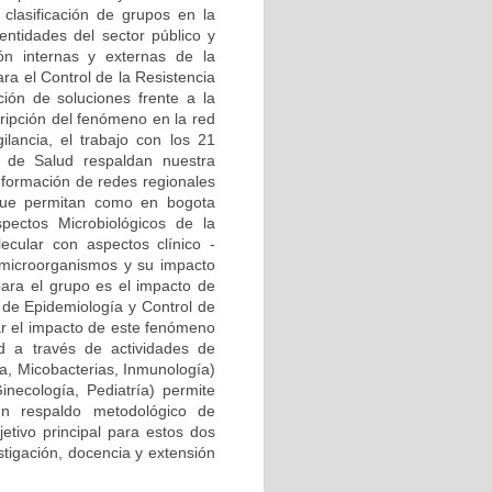
clasificación de grupos en la
ntidades del sector público y
ión internas y externas de la
ra el Control de la Resistencia
ión de soluciones frente a la
cripción del fenómeno en la red
ilancia, el trabajo con los 21
al de Salud respaldan nuestra
onformación de redes regionales
) que permitan como en bogota
pectos Microbiológicos de la
ecular con aspectos clínico -
 microorganismos y su impacto
para el grupo es el impacto de
a de Epidemiología y Control de
zar el impacto de este fenómeno
d a través de actividades de
ía, Micobacterias, Inmunología)
Ginecología, Pediatría) permite
n respaldo metodológico de
etivo principal para estos dos
stigación, docencia y extensión