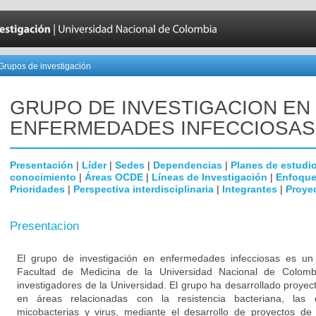
Grupos de investigación
GRUPO DE INVESTIGACION EN
ENFERMEDADES INFECCIOSAS
Presentación
|
Líder
|
Sedes
|
Dependencias
|
Planes de estudi
conocimiento
|
Áreas OCDE
|
Líneas de Investigación
|
Enfoque
Prioridades
|
Perspectiva interdisciplinaria
|
Integrantes
|
Proye
Presentacion
El grupo de investigación en enfermedades infecciosas es un g
Facultad de Medicina de la Universidad Nacional de Colomb
investigadores de la Universidad. El grupo ha desarrollado proyec
en áreas relacionadas con la resistencia bacteriana, las
micobacterias y virus, mediante el desarrollo de proyectos de 