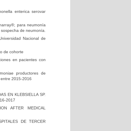
onella enterica serovar
ilmarray®; para neumonía
on sospecha de neumonía.
niversidad Nacional de
io de cohorte
ciones en pacientes con
umoniae productores de
 entre 2015-2016
S EN KLEBSIELLA SP.
16-2017
ION AFTER MEDICAL
PITALES DE TERCER