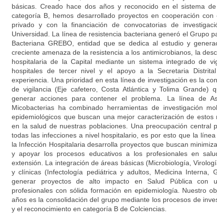
básicas. Creado hace dos años y reconocido en el sistema de 
categoría B, hemos desarrollado proyectos en cooperación con e
privado y con la financiación de convocatorias de investigac
Universidad. La línea de resistencia bacteriana generó el Grupo pa
Bacteriana GREBO, entidad que se dedica al estudio y generac
creciente amenaza de la resistencia a los antimicrobianos, la des
hospitalaria de la Capital mediante un sistema integrado de vig
hospitales de tercer nivel y el apoyo a la Secretaria Distrit
experiencia. Una prioridad en esta línea de investigación es la c
de vigilancia (Eje cafetero, Costa Atlántica y Tolima Grande
generar acciones para contener el problema. La línea de As
Micobacterias ha combinado herramientas de investigación mol
epidemiológicos que buscan una mejor caracterización de estos
en la salud de nuestras poblaciones. Una preocupación central 
todas las infecciones a nivel hospitalario, es por esto que la líne
la Infección Hospitalaria desarrolla proyectos que buscan minimi
y apoyar los procesos educativos a los profesionales en salu
extensión. La integración de áreas básicas (Microbiología, Virolog
y clínicas (Infectología pediátrica y adultos, Medicina Interna, 
generar proyectos de alto impacto en Salud Pública con u
profesionales con sólida formación en epidemiología. Nuestro obj
años es la consolidación del grupo mediante los procesos de inve
y el reconocimiento en categoría B de Colciencias.