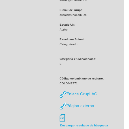
allealc@unal.edu.co
E-mail de Grupo:
allealc@unal.edu.co
Estado UN:
Activo
Estado en Scienti:
Categorizado
Categoría en Minciencias:
B
Código colombiano de registro:
COL0047771
Enlace GrupLAC
Página externa
Descargar resultado de búsqueda