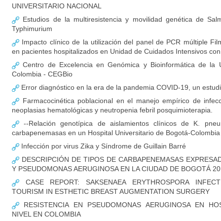
UNIVERSITARIO NACIONAL
Estudios de la multiresistencia y movilidad genética de Salm
Typhimurium
Impacto clínico de la utilización del panel de PCR múltiple F
en pacientes hospitalizados en Unidad de Cuidados Intensivos c
Centro de Excelencia en Genómica y Bioinformática de la U
Colombia - CEGBio
Error diagnóstico en la era de la pandemia COVID-19, un estud
Farmacocinética poblacional en el manejo empírico de infec
neoplasias hematológicas y neutropenia febril posquimioterapia.
--Relación genotípica de aislamientos clínicos de K. pne
carbapenemasas en un Hospital Universitario de Bogotá-Colombia
Infección por virus Zika y Síndrome de Guillain Barré
DESCRIPCIÓN DE TIPOS DE CARBAPENEMASAS EXPRESADA
Y PSEUDOMONAS AERUGINOSA EN LA CIUDAD DE BOGOTÁ 20
CASE REPORT: SAKSENAEA ERYTHROSPORA INFECT
TOURISM IN ESTHETIC BREAST AUGMENTATION SURGERY
RESISTENCIA EN PSEUDOMONAS AERUGINOSA EN HOS
NIVEL EN COLOMBIA