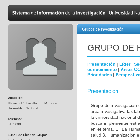
Grupos de investigación
GRUPO DE 
Presentación
|
Líder
|
Se
conocimiento
|
Áreas O
Prioridades
|
Perspectiva
Presentacion
Dirección:
Oficina 217. Facultad de Medicina .
Grupo de investigación 
Universidad Nacional.
área investigativa las l
la universidad nacional 
Teléfono:
busca implementar estrat
3165000
en el tema. 1. La Huma
salud 3. Humanización en 
E-mail de Líder de Grupo: