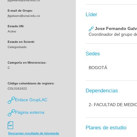
jfgalvanv@unal.edu.co
E-mail de Grupo:
Líder
jfgalvanv@unal.edu.co
Estado UN:
Jose Fernando Galva
Activo
Coordinador del grupo de
Estado en Scienti:
Categorizado
Sedes
Categoría en Minciencias:
BOGOTÁ
C
Código colombiano de registro:
COL0161622
Dependencias
Enlace GrupLAC
2- FACULTAD DE MEDI
Página externa
Planes de estudio
Descargar resultado de búsqueda