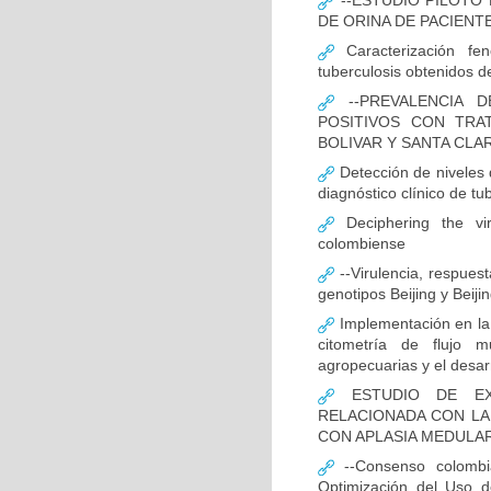
--ESTUDIO PILOTO
DE ORINA DE PACIENT
Caracterización fen
tuberculosis obtenidos de
--PREVALENCIA D
POSITIVOS CON TRA
BOLIVAR Y SANTA CLA
Detección de niveles
diagnóstico clínico de tu
Deciphering the vir
colombiense
--Virulencia, respues
genotipos Beijing y Beij
Implementación en la
citometría de flujo m
agropecuarias y el desar
ESTUDIO DE EXP
RELACIONADA CON LA
CON APLASIA MEDULA
--Consenso colombia
Optimización del Uso d