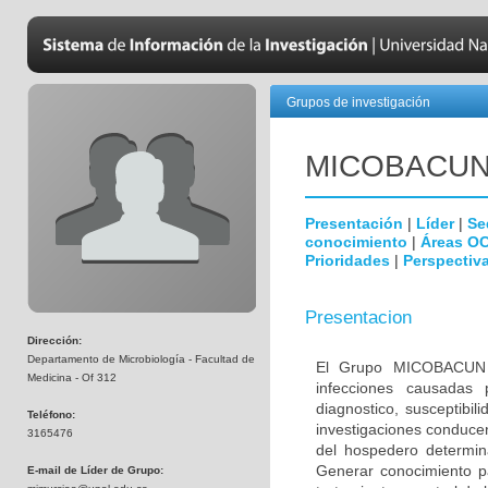
Grupos de investigación
MICOBAC­U
Presentación
|
Líder
|
Se
conocimiento
|
Áreas O
Prioridades
|
Perspectiva
Presentacion
Dirección:
Departamento de Microbiología - Facultad de
El Grupo MICOBACUN e
Medicina - Of 312
infecciones causadas 
diagnostico, susceptibil
Teléfono:
investigaciones conducen
3165476
del hospedero determina
Generar conocimiento pa
E-mail de Líder de Grupo: