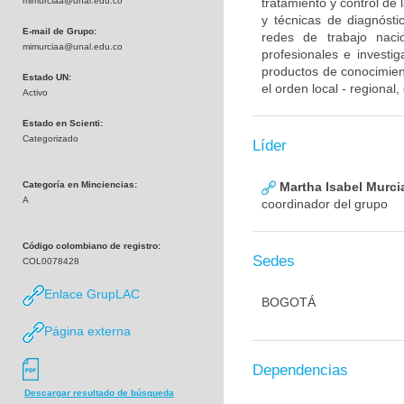
mimurciaa@unal.edu.co
tratamiento y control de
y técnicas de diagnósti
E-mail de Grupo:
redes de trabajo naci
mimurciaa@unal.edu.co
profesionales e investig
productos de conocimient
Estado UN:
el orden local - regional
Activo
Estado en Scienti:
Categorizado
Líder
Categoría en Minciencias:
Martha Isabel Murci
A
coordinador del grupo
Código colombiano de registro:
Sedes
COL0078428
Enlace GrupLAC
BOGOTÁ
Página externa
Dependencias
Descargar resultado de búsqueda