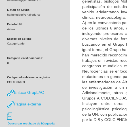
harboledag@unal.edu.co
genetistas, biólogos Mol
participación de estudi
E-mail de Grupo:
venido adelantando inv
harboledag@unal.edu.co
clínica, neuropsicologí
A) en la convocatoria pa
Estado UN:
de los últimos 6 años, 
Activo
incluyendo profesores c
diversos niveles de fo
Estado en Scienti:
Categorizado
buscando en el Grupo la
igual forma, el Grupo h
han merecido reconocimie
Categoría en Minciencias:
trabajos en revistas rec
B
congresos mundiales es
Neurociencias se enfocó
mutaciones en genes par
Código colombiano de registro:
las enfermedades de Alz
COL0006483
de investigación a un 
Enlace GrupLAC
Adicionalmnete, otros 
Grupos A COLCIENCIAS) 
Incluyen entre otros 
Página externa
psicolingüística, psicolo
de la UN, con publicacio
por la DIB y COLCIENCI
Descargar resultado de búsqueda