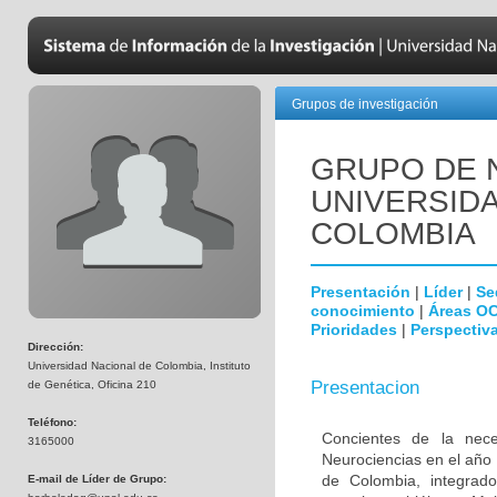
Grupos de investigación
GRUPO DE 
UNIVERSID
COLOMBIA
Presentación
|
Líder
|
Se
conocimiento
|
Áreas O
Prioridades
|
Perspectiva
Dirección:
Universidad Nacional de Colombia, Instituto
Presentacion
de Genética, Oficina 210
Teléfono:
Concientes de la neces
3165000
Neurociencias en el año
de Colombia, integrado
E-mail de Líder de Grupo: