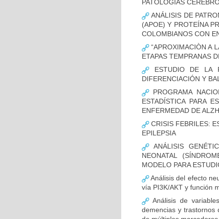
PATOLOGÍAS CEREBR
ANÁLISIS DE PATRO
(APOE) Y PROTEÍNA P
COLOMBIANOS CON E
“APROXIMACIÒN A L
ETAPAS TEMPRANAS D
ESTUDIO DE LA F
DIFERENCIACIÓN Y B
PROGRAMA NACION
ESTADÍSTICA PARA E
ENFERMEDAD DE ALZ
CRISIS FEBRILES: 
EPILEPSIA
ANÁLISIS GENÉTI
NEONATAL (SÍNDROM
MODELO PARA ESTUDI
Análisis del efecto ne
vía PI3K/AKT y función m
Análisis de variable
demencias y trastornos 