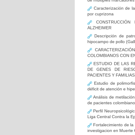
de múltiples marcadores 
Caracterización de la
por cuprizona
CONSTRUCCIÓN D
ALZHEIMER
Descripción de patr
hipocampo de pollo (Gall
CARACTERIZACIÓN
COLOMBIANOS CON E
ESTUDIO DE LAS R
DE GENES DE RIES
PACIENTES Y FAMILIA
Estudio de polimor
déficit de atención e hi
Análisis de metilaci
de pacientes colombian
Perfil Neuropsicológic
Liga Central Contra la Ep
Fortalecimiento de 
investigacion en Muerte 