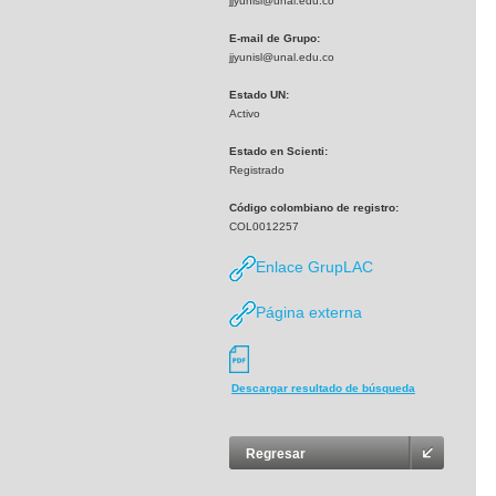
jjyunisl@unal.edu.co
E-mail de Grupo:
jjyunisl@unal.edu.co
Estado UN:
Activo
Estado en Scienti:
Registrado
Código colombiano de registro:
COL0012257
Enlace GrupLAC
Página externa
Descargar resultado de búsqueda
Regresar