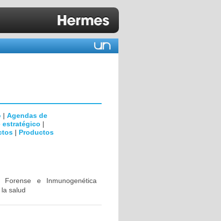
o
|
Agendas de
 estratégico
|
ctos
|
Productos
ca Forense e Inmunogenética
 la salud