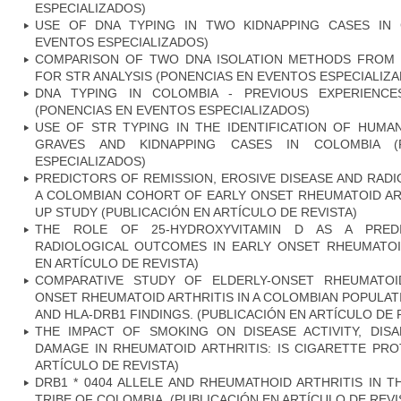
ESPECIALIZADOS)
USE OF DNA TYPING IN TWO KIDNAPPING CASES IN 
EVENTOS ESPECIALIZADOS)
COMPARISON OF TWO DNA ISOLATION METHODS FROM 
FOR STR ANALYSIS (PONENCIAS EN EVENTOS ESPECIALIZ
DNA TYPING IN COLOMBIA - PREVIOUS EXPERIENC
(PONENCIAS EN EVENTOS ESPECIALIZADOS)
USE OF STR TYPING IN THE IDENTIFICATION OF HU
GRAVES AND KIDNAPPING CASES IN COLOMBIA (
ESPECIALIZADOS)
PREDICTORS OF REMISSION, EROSIVE DISEASE AND RAD
A COLOMBIAN COHORT OF EARLY ONSET RHEUMATOID ART
UP STUDY (PUBLICACIÓN EN ARTÍCULO DE REVISTA)
THE ROLE OF 25-HYDROXYVITAMIN D AS A PRED
RADIOLOGICAL OUTCOMES IN EARLY ONSET RHEUMATOID
EN ARTÍCULO DE REVISTA)
COMPARATIVE STUDY OF ELDERLY-ONSET RHEUMATOI
ONSET RHEUMATOID ARTHRITIS IN A COLOMBIAN POPULATI
AND HLA-DRB1 FINDINGS. (PUBLICACIÓN EN ARTÍCULO DE 
THE IMPACT OF SMOKING ON DISEASE ACTIVITY, DISA
DAMAGE IN RHEUMATOID ARTHRITIS: IS CIGARETTE PRO
ARTÍCULO DE REVISTA)
DRB1 * 0404 ALLELE AND RHEUMATHOID ARTHRITIS IN 
TRIBE OF COLOMBIA. (PUBLICACIÓN EN ARTÍCULO DE REVI