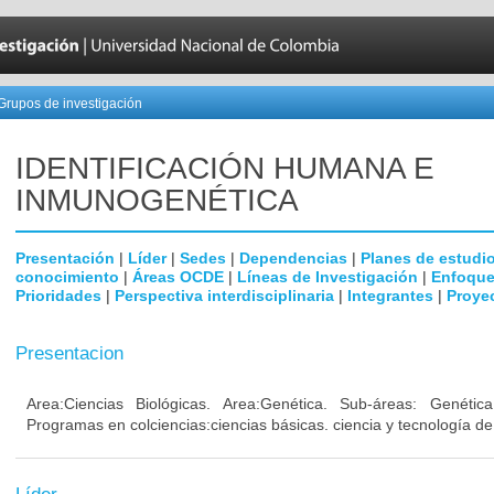
Grupos de investigación
IDENTIFICACIÓN HUMANA E
INMUNOGENÉTICA
Presentación
|
Líder
|
Sedes
|
Dependencias
|
Planes de estudi
conocimiento
|
Áreas OCDE
|
Líneas de Investigación
|
Enfoque
Prioridades
|
Perspectiva interdisciplinaria
|
Integrantes
|
Proye
Presentacion
Area:Ciencias Biológicas. Area:Genética. Sub-áreas: Genéti
Programas en colciencias:ciencias básicas. ciencia y tecnología de