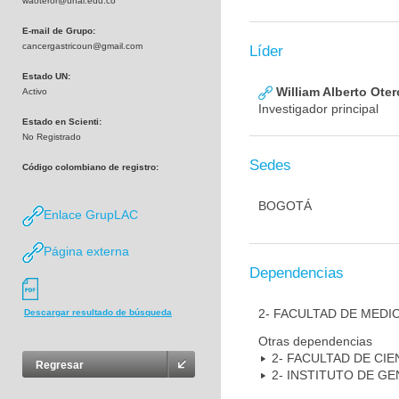
waoteror@unal.edu.co
E-mail de Grupo:
cancergastricoun@gmail.com
Líder
Estado UN:
William Alberto Ote
Activo
Investigador principal
Estado en Scienti:
No Registrado
Sedes
Código colombiano de registro:
BOGOTÁ
Enlace GrupLAC
Página externa
Dependencias
2- FACULTAD DE MEDI
Descargar resultado de búsqueda
Otras dependencias
2- FACULTAD DE CIE
Regresar
2- INSTITUTO DE GE