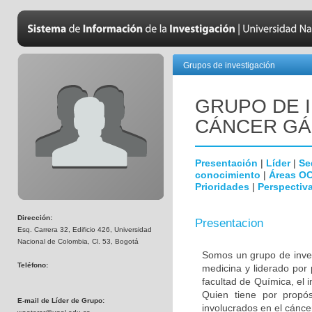
Grupos de investigación
GRUPO DE 
CÁNCER GÁ
Presentación
|
Líder
|
Se
conocimiento
|
Áreas O
Prioridades
|
Perspectiva
Dirección:
Presentacion
Esq. Carrera 32, Edificio 426, Universidad
Nacional de Colombia, Cl. 53, Bogotá
Somos un grupo de invest
Teléfono:
medicina y liderado por
facultad de Química, el i
Quien tiene por propósi
E-mail de Líder de Grupo:
involucrados en el cáncer