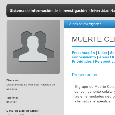
Grupos de investigación
MUERTE CE
Presentación
|
Líder
|
Se
conocimiento
|
Áreas O
Prioridades
|
Perspectiva
Presentacion
Dirección:
Departamento de Patologia- Facultad de
El grupo de Muerte Celul
Medicina
del componente celular 
las enfermedades neurod
Teléfono:
alternativa terapeutica.
3165000
E-mail de Líder de Grupo: