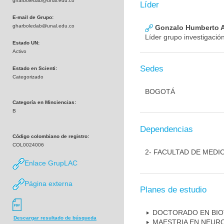
gharboledab@unal.edu.co
Líder
E-mail de Grupo:
gharboledab@unal.edu.co
Gonzalo Humberto A
Líder grupo investigació
Estado UN:
Activo
Sedes
Estado en Scienti:
Categorizado
BOGOTÁ
Categoría en Minciencias:
B
Dependencias
Código colombiano de registro:
COL0024006
2- FACULTAD DE MEDI
Enlace GrupLAC
Página externa
Planes de estudio
DOCTORADO EN BI
Descargar resultado de búsqueda
MAESTRIA EN NEUR