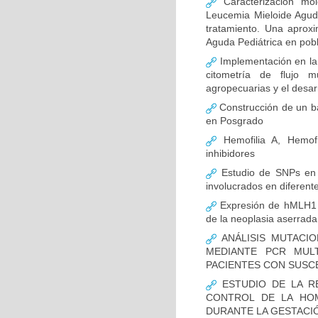
Caracterización mo
Leucemia Mieloide Aguda 
tratamiento. Una aprox
Aguda Pediátrica en pob
Implementación en la
citometría de flujo m
agropecuarias y el desar
Construcción de un ba
en Posgrado
Hemofilia A, Hemofi
inhibidores
Estudio de SNPs en
involucrados en diferent
Expresión de hMLH1 y
de la neoplasia aserrada
ANÁLISIS MUTACIO
MEDIANTE PCR MUL
PACIENTES CON SUSCE
ESTUDIO DE LA R
CONTROL DE LA HOM
DURANTE LA GESTACI