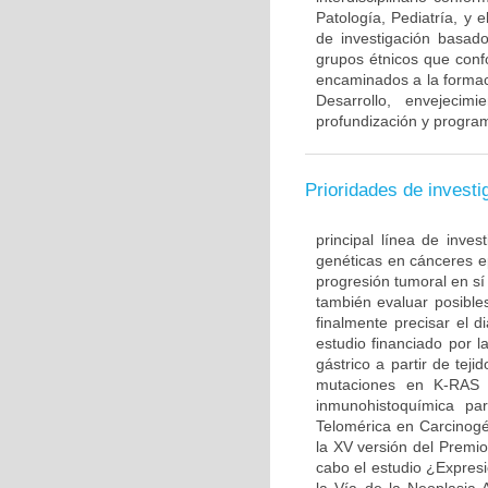
Patología, Pediatría, y 
de investigación basado
grupos étnicos que con
encaminados a la formac
Desarrollo, envejecim
profundización y program
Prioridades de investi
principal línea de inves
genéticas en cánceres ep
progresión tumoral en sí
también evaluar posible
finalmente precisar el d
estudio financiado por l
gástrico a partir de te
mutaciones en K-RAS 
inmunohistoquímica par
Telomérica en Carcinogé
la XV versión del Premi
cabo el estudio ¿Expre