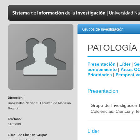
Grupos de investigación
PATOLOGÍA
Presentación
|
Líder
|
Se
conocimiento
|
Áreas O
Prioridades
|
Perspectiva
Presentacion
Dirección:
Universidad Nacional, Facultad de Medicina
Grupo de Investigación 
Bogotá
Colciencias: Ciencia y T
Teléfono:
3165000
Líder
E-mail de Líder de Grupo: