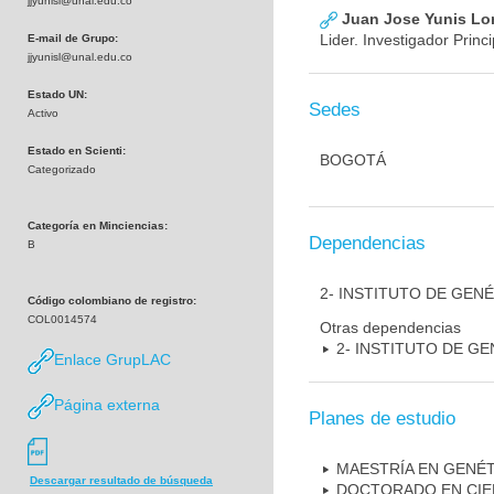
jjyunisl@unal.edu.co
Juan Jose Yunis L
Lider. Investigador Princi
E-mail de Grupo:
jjyunisl@unal.edu.co
Estado UN:
Sedes
Activo
Estado en Scienti:
BOGOTÁ
Categorizado
Categoría en Minciencias:
Dependencias
B
2- INSTITUTO DE GEN
Código colombiano de registro:
COL0014574
Otras dependencias
2- INSTITUTO DE GE
Enlace GrupLAC
Página externa
Planes de estudio
MAESTRÍA EN GENÉ
Descargar resultado de búsqueda
DOCTORADO EN CIE