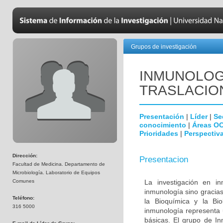
Grupos de investigación
INMUNOLOGÍ
TRASLACIO
Presentación
|
Líder
|
Se
conocimiento
|
Áreas O
Prioridades
|
Perspectiva
Dirección:
Presentacion
Facultad de Medicina. Departamento de
Microbiología. Laboratorio de Equipos
Comunes
La investigación en i
inmunología sino gracias
Teléfono:
la Bioquímica y la Biol
316 5000
inmunología representa u
básicas. El grupo de In