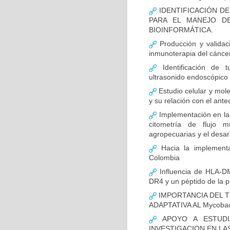
IDENTIFICACIÓN D
PARA EL MANEJO D
BIOINFORMÁTICA.
Producción y validac
inmunoterapia del cánce
Identificación de 
ultrasonido endoscópico
Estudio celular y mol
y su relación con el ante
Implementación en la
citometría de flujo m
agropecuarias y el desar
Hacia la implementa
Colombia
Influencia de HLA-DM
DR4 y un péptido de la p
IMPORTANCIA DEL T
ADAPTATIVA AL Mycobact
APOYO A ESTUDI
INVESTIGACION EN LA