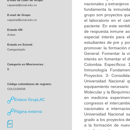
E-mail de Líder de Grupo:
nacionales y extranjeros
caparral@unal.edu.co
fundamenta la inmunidad
grupo son proyectos que 
E-mail de Grupo:
el laboratorio en el c
caparral@unal.edu.co
paciente. En este sentid
Estado UN:
de respuesta inmune asoc
Activo
especial interés para e
estudiantes de pre y po
Estado en Scienti:
promover la formación 
Categorizado
General: Fomentar la vi
interés en fomentar el d
Colombia. Específicos: 
Categoría en Minciencias:
B
Inmunología Fundamen
Proyectos. 3- Consolida
Universidad Nacional q
Código colombiano de registro:
equipamiento necesario p
COL0100636
Molecular y la Bioquímica
en medicina experimen
Enlace GrupLAC
congresos el intercambi
nacionales e internac
Página externa
Universidad Nacional su
grado a los proyectos de
a la formación de nuevo