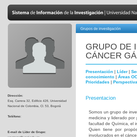
Grupos de investigación
GRUPO DE 
CÁNCER GÁ
Presentación
|
Líder
|
Se
conocimiento
|
Áreas O
Prioridades
|
Perspectiva
Dirección:
Presentacion
Esq. Carrera 32, Edificio 426, Universidad
Nacional de Colombia, Cl. 53, Bogotá
Somos un grupo de invest
Teléfono:
medicina y liderado por
facultad de Química, el i
Quien tiene por propósi
E-mail de Líder de Grupo:
involucrados en el cáncer