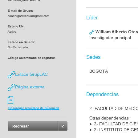
waoteror@unal.edu.co
E-mail de Grupo:
cancergastricoun@gmail.com
Líder
Estado UN:
William Alberto Ote
Activo
Investigador principal
Estado en Scienti:
No Registrado
Sedes
Código colombiano de registro:
BOGOTÁ
Enlace GrupLAC
Página externa
Dependencias
2- FACULTAD DE MEDI
Descargar resultado de búsqueda
Otras dependencias
2- FACULTAD DE CIE
Regresar
2- INSTITUTO DE GE