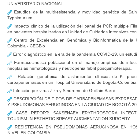
UNIVERSITARIO NACIONAL
Estudios de la multiresistencia y movilidad genética de Salm
Typhimurium
Impacto clínico de la utilización del panel de PCR múltiple F
en pacientes hospitalizados en Unidad de Cuidados Intensivos c
Centro de Excelencia en Genómica y Bioinformática de la U
Colombia - CEGBio
Error diagnóstico en la era de la pandemia COVID-19, un estud
Farmacocinética poblacional en el manejo empírico de infec
neoplasias hematológicas y neutropenia febril posquimioterapia.
--Relación genotípica de aislamientos clínicos de K. pne
carbapenemasas en un Hospital Universitario de Bogotá-Colombia
Infección por virus Zika y Síndrome de Guillain Barré
DESCRIPCIÓN DE TIPOS DE CARBAPENEMASAS EXPRESADA
Y PSEUDOMONAS AERUGINOSA EN LA CIUDAD DE BOGOTÁ 20
CASE REPORT: SAKSENAEA ERYTHROSPORA INFECT
TOURISM IN ESTHETIC BREAST AUGMENTATION SURGERY
RESISTENCIA EN PSEUDOMONAS AERUGINOSA EN HOS
NIVEL EN COLOMBIA