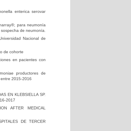
onella enterica serovar
ilmarray®; para neumonía
on sospecha de neumonía.
niversidad Nacional de
io de cohorte
ciones en pacientes con
umoniae productores de
 entre 2015-2016
S EN KLEBSIELLA SP.
16-2017
ION AFTER MEDICAL
PITALES DE TERCER