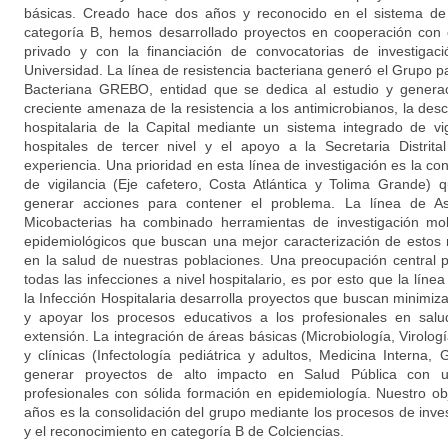
básicas. Creado hace dos años y reconocido en el sistema de 
categoría B, hemos desarrollado proyectos en cooperación con e
privado y con la financiación de convocatorias de investigac
Universidad. La línea de resistencia bacteriana generó el Grupo pa
Bacteriana GREBO, entidad que se dedica al estudio y generac
creciente amenaza de la resistencia a los antimicrobianos, la des
hospitalaria de la Capital mediante un sistema integrado de vig
hospitales de tercer nivel y el apoyo a la Secretaria Distrit
experiencia. Una prioridad en esta línea de investigación es la c
de vigilancia (Eje cafetero, Costa Atlántica y Tolima Grande
generar acciones para contener el problema. La línea de As
Micobacterias ha combinado herramientas de investigación mol
epidemiológicos que buscan una mejor caracterización de estos
en la salud de nuestras poblaciones. Una preocupación central 
todas las infecciones a nivel hospitalario, es por esto que la líne
la Infección Hospitalaria desarrolla proyectos que buscan minimi
y apoyar los procesos educativos a los profesionales en salu
extensión. La integración de áreas básicas (Microbiología, Virolog
y clínicas (Infectología pediátrica y adultos, Medicina Interna, 
generar proyectos de alto impacto en Salud Pública con u
profesionales con sólida formación en epidemiología. Nuestro obj
años es la consolidación del grupo mediante los procesos de inve
y el reconocimiento en categoría B de Colciencias.