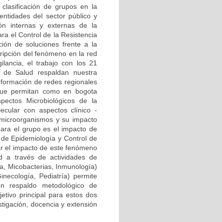
clasificación de grupos en la
ntidades del sector público y
ión internas y externas de la
ra el Control de la Resistencia
ión de soluciones frente a la
cripción del fenómeno en la red
ilancia, el trabajo con los 21
al de Salud respaldan nuestra
onformación de redes regionales
) que permitan como en bogota
pectos Microbiológicos de la
ecular con aspectos clínico -
 microorganismos y su impacto
para el grupo es el impacto de
a de Epidemiología y Control de
zar el impacto de este fenómeno
d a través de actividades de
ía, Micobacterias, Inmunología)
Ginecología, Pediatría) permite
n respaldo metodológico de
etivo principal para estos dos
stigación, docencia y extensión