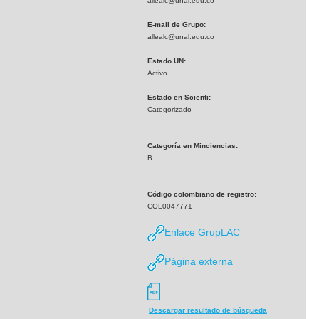
allealc@unal.edu.co
E-mail de Grupo:
allealc@unal.edu.co
Estado UN:
Activo
Estado en Scienti:
Categorizado
Categoría en Minciencias:
B
Código colombiano de registro:
COL0047771
Enlace GrupLAC
Página externa
Descargar resultado de búsqueda