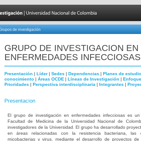
Grupos de investigación
GRUPO DE INVESTIGACION EN
ENFERMEDADES INFECCIOSAS
Presentación
|
Líder
|
Sedes
|
Dependencias
|
Planes de estudi
conocimiento
|
Áreas OCDE
|
Líneas de Investigación
|
Enfoque
Prioridades
|
Perspectiva interdisciplinaria
|
Integrantes
|
Proye
Presentacion
El grupo de investigación en enfermedades infecciosas es un g
Facultad de Medicina de la Universidad Nacional de Colomb
investigadores de la Universidad. El grupo ha desarrollado proyec
en áreas relacionadas con la resistencia bacteriana, las
micobacterias y virus, mediante el desarrollo de proyectos de 