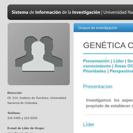
Grupos de investigación
GENÉTICA C
Presentación
|
Líder
|
Se
conocimiento
|
Áreas O
Prioridades
|
Perspectiva
Presentacion
Dirección:
Of. 214, Instituto de Genética, Universidad
Investigamos los aspe
Nacional de Colombia
propósito de establecer 
Teléfono:
316 5485 y 316 5000
Líder
E-mail de Líder de Grupo: