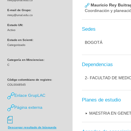
mrey@unal.edu.co
Mauricio Rey Buitra
Coordinación y planeació
E-mail de Grupo:
mrey@unal.edu.co
Estado UN:
Sedes
Activo
Estado en Scienti:
BOGOTÁ
Categorizado
Categoría en Minciencias:
Dependencias
C
2- FACULTAD DE MEDI
Código colombiano de registro:
COL0048545
Enlace GrupLAC
Planes de estudio
Página externa
MAESTRIA EN GENE
Descargar resultado de búsqueda