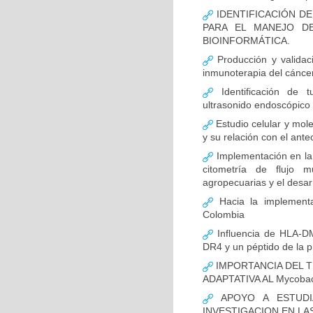
IDENTIFICACIÓN D
PARA EL MANEJO D
BIOINFORMÁTICA.
Producción y validac
inmunoterapia del cánce
Identificación de 
ultrasonido endoscópico
Estudio celular y mol
y su relación con el ante
Implementación en la
citometría de flujo m
agropecuarias y el desar
Hacia la implementa
Colombia
Influencia de HLA-DM
DR4 y un péptido de la p
IMPORTANCIA DEL T
ADAPTATIVA AL Mycobact
APOYO A ESTUDI
INVESTIGACION EN LA