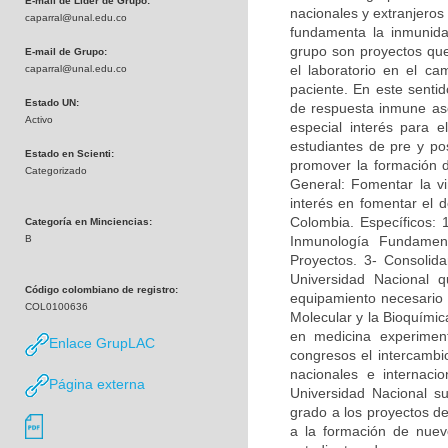
E-mail de Líder de Grupo:
nacionales y extranjeros
caparral@unal.edu.co
fundamenta la inmunidad
grupo son proyectos que 
E-mail de Grupo:
el laboratorio en el c
caparral@unal.edu.co
paciente. En este sentid
Estado UN:
de respuesta inmune asoc
Activo
especial interés para e
estudiantes de pre y po
Estado en Scienti:
promover la formación 
Categorizado
General: Fomentar la vi
interés en fomentar el d
Colombia. Específicos: 
Categoría en Minciencias:
B
Inmunología Fundamen
Proyectos. 3- Consolida
Universidad Nacional q
Código colombiano de registro:
equipamiento necesario p
COL0100636
Molecular y la Bioquímica
en medicina experimen
Enlace GrupLAC
congresos el intercambi
nacionales e internac
Página externa
Universidad Nacional su
grado a los proyectos de
a la formación de nuevo