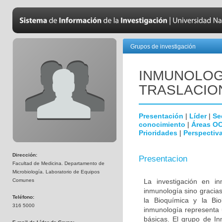
Grupos de investigación
INMUNOLOGÍ
TRASLACIO
Presentación
|
Líder
|
Se
conocimiento
|
Áreas O
Prioridades
|
Perspectiva
Dirección:
Presentacion
Facultad de Medicina. Departamento de
Microbiología. Laboratorio de Equipos
Comunes
La investigación en i
inmunología sino gracias
Teléfono:
la Bioquímica y la Biol
316 5000
inmunología representa u
básicas. El grupo de In