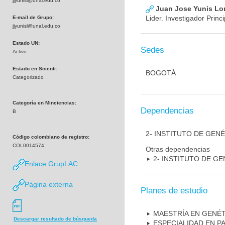
jjyunisl@unal.edu.co
Juan Jose Yunis L
Lider. Investigador Princi
E-mail de Grupo:
jjyunisl@unal.edu.co
Estado UN:
Sedes
Activo
Estado en Scienti:
BOGOTÁ
Categorizado
Categoría en Minciencias:
Dependencias
B
2- INSTITUTO DE GEN
Código colombiano de registro:
COL0014574
Otras dependencias
2- INSTITUTO DE GE
Enlace GrupLAC
Página externa
Planes de estudio
MAESTRÍA EN GENÉ
Descargar resultado de búsqueda
ESPECIALIDAD EN P