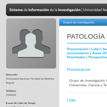
Grupos de investigación
PATOLOGÍA
Presentación
|
Líder
|
Se
conocimiento
|
Áreas O
Prioridades
|
Perspectiva
Presentacion
Dirección:
Universidad Nacional, Facultad de Medicina
Grupo de Investigación 
Bogotá
Colciencias: Ciencia y T
Teléfono:
3165000
Líder
E-mail de Líder de Grupo: