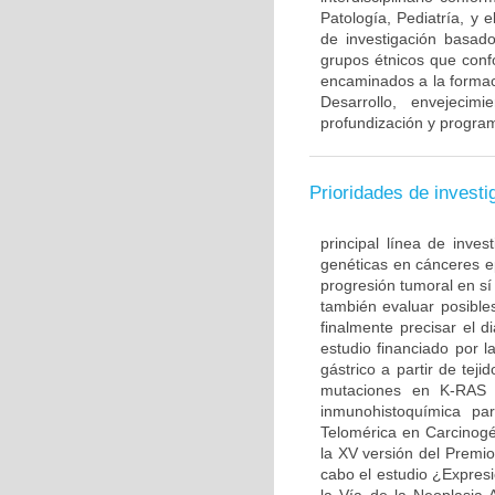
Patología, Pediatría, y 
de investigación basado
grupos étnicos que con
encaminados a la formac
Desarrollo, envejecim
profundización y program
Prioridades de investi
principal línea de inves
genéticas en cánceres ep
progresión tumoral en sí
también evaluar posible
finalmente precisar el d
estudio financiado por l
gástrico a partir de te
mutaciones en K-RAS 
inmunohistoquímica par
Telomérica en Carcinogé
la XV versión del Premi
cabo el estudio ¿Expre