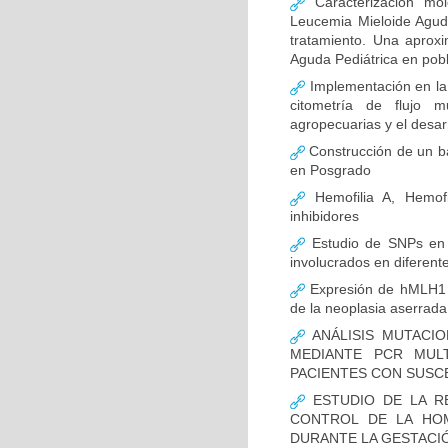
Caracterización mo
Leucemia Mieloide Aguda 
tratamiento. Una aprox
Aguda Pediátrica en pob
Implementación en la
citometría de flujo m
agropecuarias y el desar
Construcción de un ba
en Posgrado
Hemofilia A, Hemofi
inhibidores
Estudio de SNPs en
involucrados en diferent
Expresión de hMLH1 y
de la neoplasia aserrada
ANÁLISIS MUTACIO
MEDIANTE PCR MUL
PACIENTES CON SUSCE
ESTUDIO DE LA R
CONTROL DE LA HOM
DURANTE LA GESTACI