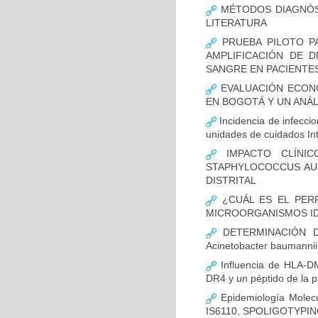
MÉTODOS DIAGNÓST
LITERATURA
PRUEBA PILOTO PA
AMPLIFICACIÓN DE 
SANGRE EN PACIENTES
EVALUACIÓN ECON
EN BOGOTÁ Y UN ANÁL
Incidencia de infecci
unidades de cuidados In
IMPACTO CLÍNIC
STAPHYLOCOCCUS AUR
DISTRITAL
¿CUÁL ES EL PERF
MICROORGANISMOS ID
DETERMINACIÓN D
Acinetobacter bauman
Influencia de HLA-DM
DR4 y un péptido de la p
Epidemiología Molecu
IS6110, SPOLIGOTYPING