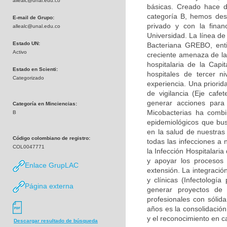
allealc@unal.edu.co
básicas. Creado hace d
categoría B, hemos desa
E-mail de Grupo:
privado y con la finan
allealc@unal.edu.co
Universidad. La línea de
Estado UN:
Bacteriana GREBO, enti
Activo
creciente amenaza de la 
hospitalaria de la Capi
Estado en Scienti:
hospitales de tercer n
Categorizado
experiencia. Una priorid
de vigilancia (Eje caf
generar acciones para
Categoría en Minciencias:
Micobacterias ha combi
B
epidemiológicos que bu
en la salud de nuestras
Código colombiano de registro:
todas las infecciones a 
COL0047771
la Infección Hospitalari
y apoyar los procesos 
Enlace GrupLAC
extensión. La integració
y clínicas (Infectología
Página externa
generar proyectos de
profesionales con sólid
años es la consolidación
y el reconocimiento en c
Descargar resultado de búsqueda