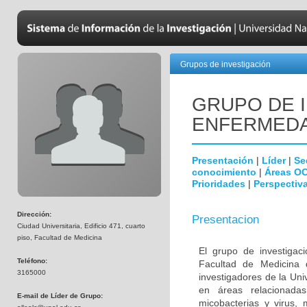
Grupos de investigación
GRUPO DE 
ENFERMEDA
Presentación
|
Líder
|
Se
conocimiento
|
Áreas O
Prioridades
|
Perspectiva
Dirección:
Presentacion
Ciudad Universitaria, Edificio 471, cuarto
piso, Facultad de Medicina
El grupo de investigac
Teléfono:
Facultad de Medicina 
3165000
investigadores de la Uni
en áreas relacionada
E-mail de Líder de Grupo:
micobacterias y virus, 