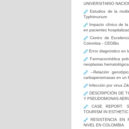
UNIVERSITARIO NACIO
Estudios de la multir
Typhimurium
Impacto clínico de la
en pacientes hospitaliz
Centro de Excelenci
Colombia - CEGBio
Error diagnóstico en 
Farmacocinética pobl
neoplasias hematológicas
--Relación genotípi
carbapenemasas en un Ho
Infección por virus Zi
DESCRIPCIÓN DE T
Y PSEUDOMONAS AERU
CASE REPORT: S
TOURISM IN ESTHETI
RESISTENCIA EN 
NIVEL EN COLOMBIA