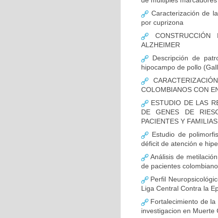
de múltiples marcadores 
Caracterización de la
por cuprizona
CONSTRUCCIÓN D
ALZHEIMER
Descripción de patr
hipocampo de pollo (Gall
CARACTERIZACIÓN
COLOMBIANOS CON E
ESTUDIO DE LAS R
DE GENES DE RIES
PACIENTES Y FAMILIA
Estudio de polimor
déficit de atención e hi
Análisis de metilaci
de pacientes colombian
Perfil Neuropsicológic
Liga Central Contra la Ep
Fortalecimiento de 
investigacion en Muerte 