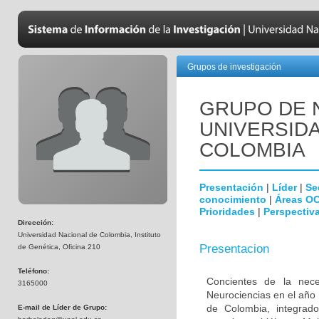
Grupos de investigación
GRUPO DE 
UNIVERSID
COLOMBIA
Presentación
|
Líder
|
Se
conocimiento
|
Áreas O
Prioridades
|
Perspectiva
Dirección:
Universidad Nacional de Colombia, Instituto
Presentacion
de Genética, Oficina 210
Teléfono:
Concientes de la neces
3165000
Neurociencias en el año
de Colombia, integrado
E-mail de Líder de Grupo: