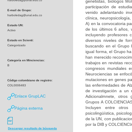
harboledag@unal.edu.co
genetistas, biólogos Mol
participación de estudi
E-mail de Grupo:
venido adelantando inv
harboledag@unal.edu.co
clínica, neuropsicologí
A) en la convocatoria pa
Estado UN:
de los últimos 6 años, 
Activo
incluyendo profesores c
diversos niveles de fo
Estado en Scienti:
Categorizado
buscando en el Grupo la
igual forma, el Grupo h
han merecido reconocimie
Categoría en Minciencias:
trabajos en revistas rec
B
congresos mundiales es
Neurociencias se enfocó
mutaciones en genes par
Código colombiano de registro:
las enfermedades de Alz
COL0006483
de investigación a un 
Enlace GrupLAC
Adicionalmnete, otros 
Grupos A COLCIENCIAS) 
Incluyen entre otros 
Página externa
psicolingüística, psicolo
de la UN, con publicacio
por la DIB y COLCIENCI
Descargar resultado de búsqueda