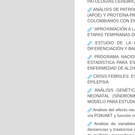
PATOLOGÍAS CEREBR
ANÁLISIS DE PATRO
(APOE) Y PROTEÍNA P
COLOMBIANOS CON E
“APROXIMACIÒN A L
ETAPAS TEMPRANAS D
ESTUDIO DE LA F
DIFERENCIACIÓN Y B
PROGRAMA NACION
ESTADÍSTICA PARA E
ENFERMEDAD DE ALZ
CRISIS FEBRILES: 
EPILEPSIA
ANÁLISIS GENÉTI
NEONATAL (SÍNDROM
MODELO PARA ESTUDI
Análisis del efecto ne
vía PI3K/AKT y función m
Análisis de variable
demencias y trastornos 