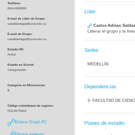
Teléfono:
604-4309000
Líder
E-mail de Líder de Grupo:
casaldarriagai@unal.edu.co
Carlos Adrian Saldar
Liderar el grupo y la lí
E-mail de Grupo:
casaldarriagai@unal.edu.co
Sedes
Estado UN:
Activo
MEDELLÍN
Estado en Scienti:
Categorizado
Categoría en Minciencias:
Dependencias
B
3- FACULTAD DE CIEN
Código colombiano de registro:
COL0076844
Enlace GrupLAC
Planes de estudio
Página externa