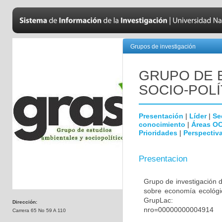
Grupos de investigación
GRUPO DE 
SOCIO-POL
Presentación
|
Líder
|
Se
conocimiento
|
Áreas O
Prioridades
|
Perspectiva
Presentacion
Grupo de investigación 
sobre economía ecológic
GrupLac: https://sci
Dirección:
nro=00000000004914
Carrera 65 No 59 A 110