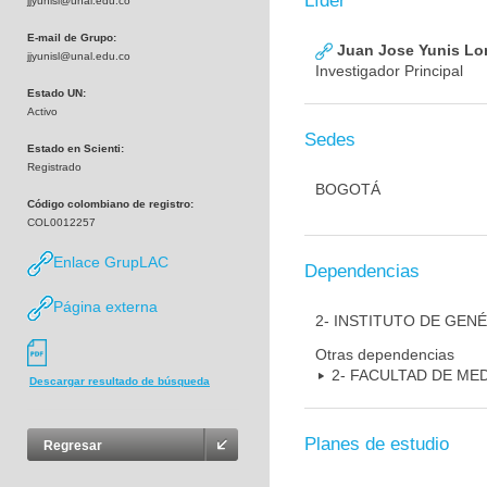
Líder
jjyunisl@unal.edu.co
E-mail de Grupo:
Juan Jose Yunis L
jjyunisl@unal.edu.co
Investigador Principal
Estado UN:
Activo
Sedes
Estado en Scienti:
Registrado
BOGOTÁ
Código colombiano de registro:
COL0012257
Enlace GrupLAC
Dependencias
Página externa
2- INSTITUTO DE GEN
Otras dependencias
2- FACULTAD DE ME
Descargar resultado de búsqueda
Planes de estudio
Regresar