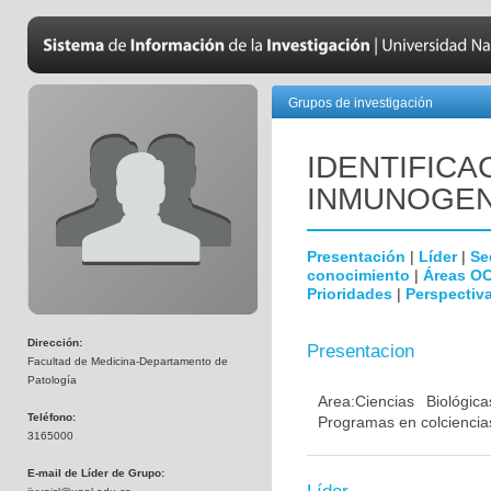
Grupos de investigación
IDENTIFICA
INMUNOGEN
Presentación
|
Líder
|
Se
conocimiento
|
Áreas O
Prioridades
|
Perspectiva
Dirección:
Presentacion
Facultad de Medicina-Departamento de
Patología
Area:Ciencias Biológi
Teléfono:
Programas en colciencias
3165000
E-mail de Líder de Grupo: