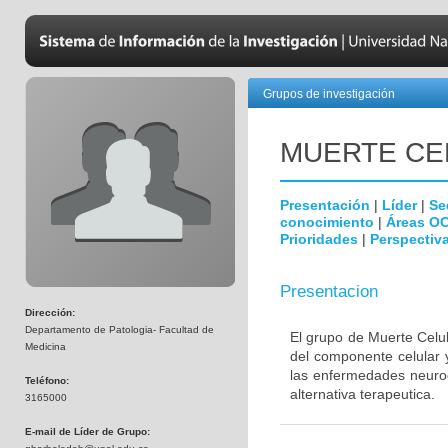
Grupos de investigación
MUERTE CE
Presentación
|
Líder
|
Se
conocimiento
|
Áreas O
Prioridades
|
Perspectiva
Presentacion
Dirección:
Departamento de Patologia- Facultad de
El grupo de Muerte Celul
Medicina
del componente celular 
las enfermedades neurod
Teléfono:
alternativa terapeutica.
3165000
E-mail de Líder de Grupo: