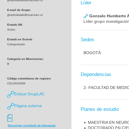
gharboledab@unal.edu.co
Líder
E-mail de Grupo:
gharboledab@unal.edu.co
Gonzalo Humberto A
Líder grupo investigació
Estado UN:
Activo
Sedes
Estado en Scienti:
Categorizado
BOGOTÁ
Categoría en Minciencias:
B
Dependencias
Código colombiano de registro:
COL0024006
2- FACULTAD DE MEDI
Enlace GrupLAC
Página externa
Planes de estudio
MAESTRIA EN NEUR
Descargar resultado de búsqueda
DOCTORADO EN CIE