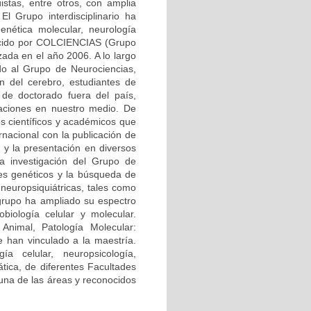
üistas, entre otros, con amplia
El Grupo interdisciplinario ha
enética molecular, neurología
onocido por COLCIENCIAS (Grupo
zada en el año 2006. A lo largo
ndo al Grupo de Neurociencias,
ón del cerebro, estudiantes de
 de doctorado fuera del país,
gaciones en nuestro medio. De
s científicos y académicos que
rnacional con la publicación de
, y la presentación en diversos
la investigación del Grupo de
res genéticos y la búsqueda de
neuropsiquiátricas, tales como
 grupo ha ampliado su espectro
biología celular y molecular.
Animal, Patología Molecular:
 han vinculado a la maestría.
ía celular, neuropsicología,
mática, de diferentes Facultades
 una de las áreas y reconocidos