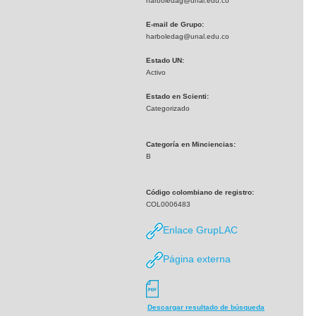
harboledag@unal.edu.co
E-mail de Grupo:
harboledag@unal.edu.co
Estado UN:
Activo
Estado en Scienti:
Categorizado
Categoría en Minciencias:
B
Código colombiano de registro:
COL0006483
Enlace GrupLAC
Página externa
Descargar resultado de búsqueda