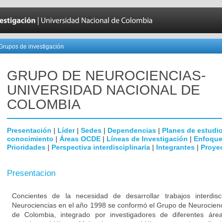
Grupos de investigación
GRUPO DE NEUROCIENCIAS-
UNIVERSIDAD NACIONAL DE
COLOMBIA
Presentación
|
Líder
|
Sedes
|
Dependencias
|
Planes de estudi
conocimiento
|
Áreas OCDE
|
Líneas de Investigación
|
Enfoque
Prioridades
|
Perspectiva interdisciplinaria
|
Integrantes
|
Proye
Presentacion
Concientes de la necesidad de desarrollar trabajos interdisc
Neurociencias en el año 1998 se conformó el Grupo de Neurocienc
de Colombia, integrado por investigadores de diferentes área