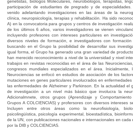
genetistas, biólogos Moleculares, neurobiólogos, terapistas, ling
participación de estudiantes de pregrado y de especialidades. 
venido adelantando investigaciones en las áreas de la neurog
clínica, neuropsicología, terapias y rehabilitación. Ha sido rec
A) en la convocatoria para grupos y centros de investigación reali
de los últimos 6 años, varios investigadores se vienen vincula
incluyendo profesores con intereses particulares en investigaci
diversos niveles de formación, e investigadores con formación
buscando en el Grupo la posibilidad de desarrollar sus investi
igual forma, el Grupo ha generado una gran variedad de producto
han merecido reconocimiento a nivel de la universidad y nivel inte
trabajos en revistas reconocidas en el área de las Neurociencias
congresos mundiales especializados en el área. Inicialmente, 
Neurociencias se enfocó en estudios de asociación de los facto
mutaciones en genes particulares involucrados en enfermedades 
las enfermedades de Alzheimer y Parkinson. En la actualidad el
de investigación a un nivel más básico que involucra la neuro
Adicionalmnete, otros grupos (Aprendizaje y Comportamiento 
Grupos A COLCIENCIAS) y profersores con diversos intereses se
Incluyen entre otros áreas como la neurofisiología, biolog
psicolingüística, psicología experimental, bioestadística, bioinfor
de la UN, con publicaciones nacionales e internacionales en cada
por la DIB y COLCIENCIAS.