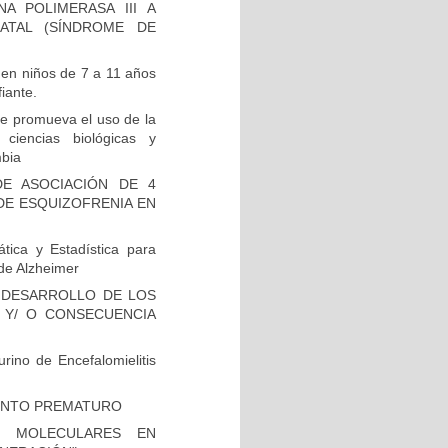
A POLIMERASA III A
ATAL (SÍNDROME DE
 en niños de 7 a 11 años
iante.
e promueva el uso de la
 ciencias biológicas y
mbia
E ASOCIACIÓN DE 4
DE ESQUIZOFRENIA EN
tica y Estadística para
de Alzheimer
 DESARROLLO DE LOS
 Y/ O CONSECUENCIA
rino de Encefalomielitis
IENTO PREMATURO
S MOLECULARES EN