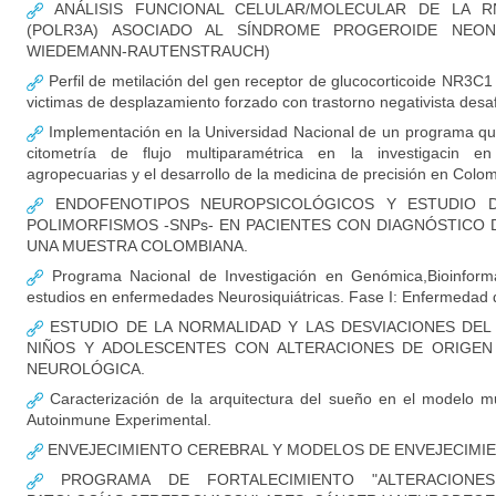
ANÁLISIS FUNCIONAL CELULAR/MOLECULAR DE LA RN
(POLR3A) ASOCIADO AL SÍNDROME PROGEROIDE NEON
WIEDEMANN-RAUTENSTRAUCH)
Perfil de metilación del gen receptor de glucocorticoide NR3C1
victimas de desplazamiento forzado con trastorno negativista desaf
Implementación en la Universidad Nacional de un programa qu
citometría de flujo multiparamétrica en la investigacin en
agropecuarias y el desarrollo de la medicina de precisión en Colo
ENDOFENOTIPOS NEUROPSICOLÓGICOS Y ESTUDIO D
POLIMORFISMOS -SNPs- EN PACIENTES CON DIAGNÓSTICO 
UNA MUESTRA COLOMBIANA.
Programa Nacional de Investigación en Genómica,Bioinformá
estudios en enfermedades Neurosiquiátricas. Fase I: Enfermedad 
ESTUDIO DE LA NORMALIDAD Y LAS DESVIACIONES DEL
NIÑOS Y ADOLESCENTES CON ALTERACIONES DE ORIGEN
NEUROLÓGICA.
Caracterización de la arquitectura del sueño en el modelo mu
Autoinmune Experimental.
ENVEJECIMIENTO CEREBRAL Y MODELOS DE ENVEJECIM
PROGRAMA DE FORTALECIMIENTO "ALTERACIONE