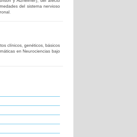
snson y Alzheimer), del afecto
ermedades del sistema nervioso
ronal.
os clínicos, genéticos, básicos
emáticas en Neurociencias bajo