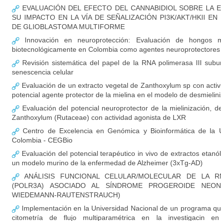
EVALUACIÓN DEL EFECTO DEL CANNABIDIOL SOBRE LA E
SU IMPACTO EN LA VÍA DE SEÑALIZACIÓN PI3K/AKT/HKII 
DE GLIOBLASTOMA MULTIFORME
Innovación en neuroprotección: Evaluación de hongos ma
biotecnológicamente en Colombia como agentes neuroprotectores
Revisión sistemática del papel de la RNA polimerasa III sub
senescencia celular
Evaluación de un extracto vegetal de Zanthoxylum sp con acti
potencial agente protector de la mielina en el modelo de desmielin
Evaluación del potencial neuroprotector de la mielinización, d
Zanthoxylum (Rutaceae) con actividad agonista de LXR
Centro de Excelencia en Genómica y Bioinformática de la U
Colombia - CEGBio
Evaluación del potencial terapéutico in vivo de extractos etan
un modelo murino de la enfermedad de Alzheimer (3xTg-AD)
ANÁLISIS FUNCIONAL CELULAR/MOLECULAR DE LA RN
(POLR3A) ASOCIADO AL SÍNDROME PROGEROIDE NEON
WIEDEMANN-RAUTENSTRAUCH)
Implementación en la Universidad Nacional de un programa qu
citometría de flujo multiparamétrica en la investigacin en