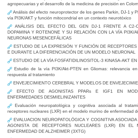
agropecuarias y el desarrollo de la medicina de precisión en Colo
Análisis del efecto neuroprotector de los genes Parkin, DJ-1 y P
vía PI3K/AKT y función mitocondrial en un contexto neurotóxico
ANÁLISIS DEL EFECTO DEL GEN DJ-1 FRENTE A C2-CE
DOPAMINA Y ROTENONE Y SU RELACIÓN CON LA VÍA PI3K/
NEURONAS MESENCEFÁLICAS
ESTUDIO DE LA EXPRESIÓN Y FUNCIÓN DE RECEPTORES
E DURANTE LA DIFERENCIACIÓN DE UN MODELO NEURONAL
ESTUDIO DE LA VÍA FOSFATIDILINOSITOL-3 KINASA-AKT E
Estudio de la vía PI3K/Akt-PTEN en Gliomas: relevancia en i
respuesta al tratamiento
ENVEJECIMIENTO CEREBRAL Y MODELOS DE ENVEJECIM
EFECTO DE AGONISTAS PPARs E IGF1 EN MOD
ENFERMEDADES DESMIELINIZANTES
Evaluación neuropatológica y cognitiva asociada al tratam
receptores nucleares (LXR) en el modelo murino de enfermedad de
EVALUACION NEUROPATOLÓGICA Y COGNITIVA ASOCIADA
AGONISTA DE RECEPTORES NUCLEARES (LXR) EN EL
ENFERMEDAD DE ALZHEIMER (3XTG)