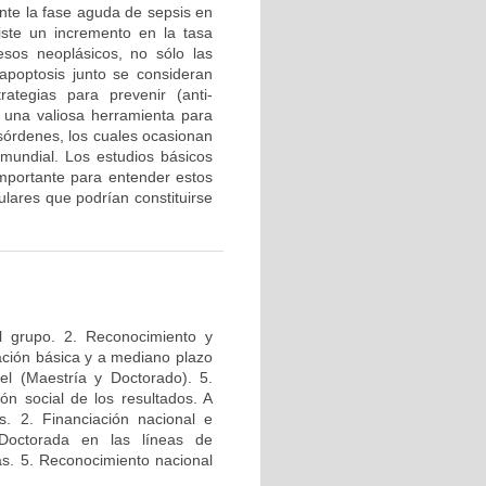
te la fase aguda de sepsis en
iste un incremento en la tasa
esos neoplásicos, no sólo las
a apoptosis junto se consideran
tegias para prevenir (anti-
n una valiosa herramienta para
esórdenes, los cuales ocasionan
mundial. Los estudios básicos
mportante para entender estos
lares que podrían constituirse
l grupo. 2. Reconocimiento y
igación básica y a mediano plazo
el (Maestría y Doctorado). 5.
ión social de los resultados. A
s. 2. Financiación nacional e
 Doctorada en las líneas de
das. 5. Reconocimiento nacional