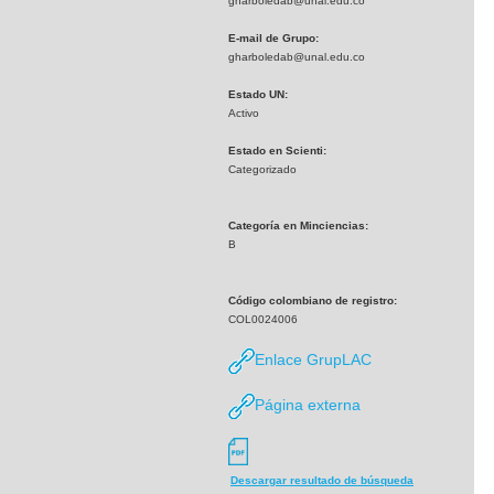
gharboledab@unal.edu.co
E-mail de Grupo:
gharboledab@unal.edu.co
Estado UN:
Activo
Estado en Scienti:
Categorizado
Categoría en Minciencias:
B
Código colombiano de registro:
COL0024006
Enlace GrupLAC
Página externa
Descargar resultado de búsqueda