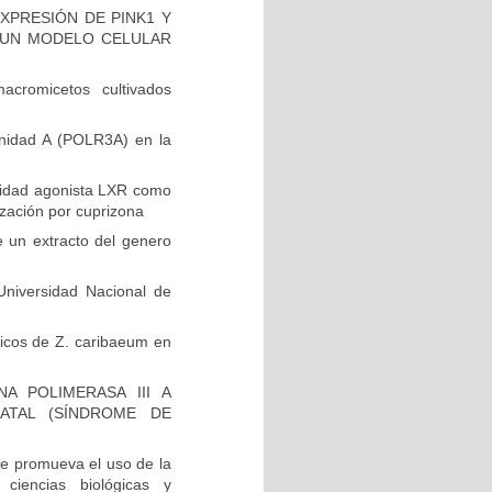
XPRESIÓN DE PINK1 Y
EN UN MODELO CELULAR
cromicetos cultivados
unidad A (POLR3A) en la
vidad agonista LXR como
ización por cuprizona
e un extracto del genero
niversidad Nacional de
ólicos de Z. caribaeum en
A POLIMERASA III A
ATAL (SÍNDROME DE
e promueva el uso de la
 ciencias biológicas y