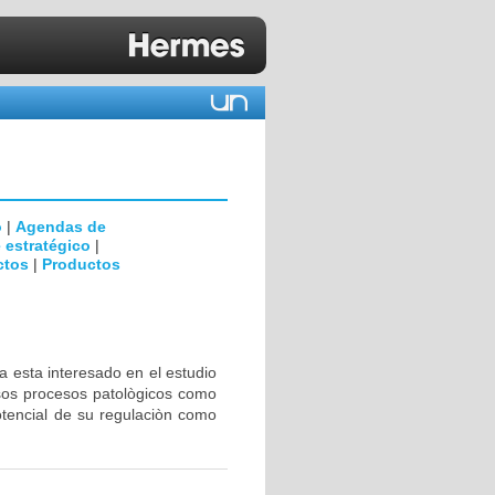
o
|
Agendas de
 estratégico
|
ctos
|
Productos
a esta interesado en el estudio
rsos procesos patològicos como
otencial de su regulaciòn como