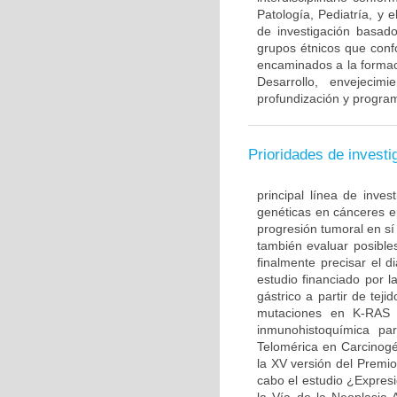
Patología, Pediatría, y 
de investigación basado
grupos étnicos que con
encaminados a la formac
Desarrollo, envejecim
profundización y program
Prioridades de investi
principal línea de inves
genéticas en cánceres ep
progresión tumoral en sí
también evaluar posible
finalmente precisar el d
estudio financiado por l
gástrico a partir de te
mutaciones en K-RAS 
inmunohistoquímica par
Telomérica en Carcinogé
la XV versión del Premi
cabo el estudio ¿Expre