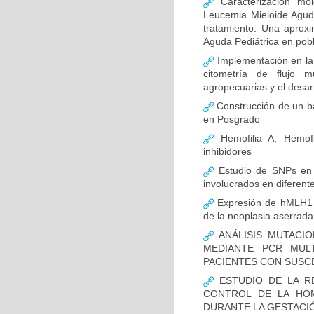
Caracterización mo
Leucemia Mieloide Aguda 
tratamiento. Una aprox
Aguda Pediátrica en pob
Implementación en la
citometría de flujo m
agropecuarias y el desar
Construcción de un ba
en Posgrado
Hemofilia A, Hemofi
inhibidores
Estudio de SNPs en
involucrados en diferent
Expresión de hMLH1 y
de la neoplasia aserrada
ANÁLISIS MUTACIO
MEDIANTE PCR MUL
PACIENTES CON SUSCE
ESTUDIO DE LA R
CONTROL DE LA HOM
DURANTE LA GESTACI