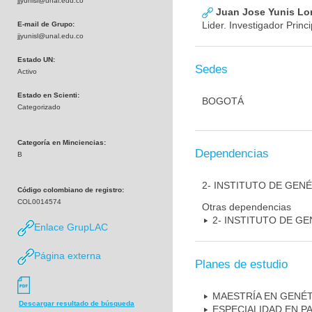
jjyunisl@unal.edu.co
Juan Jose Yunis L
Lider. Investigador Princi
E-mail de Grupo:
jjyunisl@unal.edu.co
Estado UN:
Sedes
Activo
Estado en Scienti:
BOGOTÁ
Categorizado
Categoría en Minciencias:
Dependencias
B
2- INSTITUTO DE GEN
Código colombiano de registro:
COL0014574
Otras dependencias
2- INSTITUTO DE GE
Enlace GrupLAC
Página externa
Planes de estudio
MAESTRÍA EN GENÉ
Descargar resultado de búsqueda
ESPECIALIDAD EN P