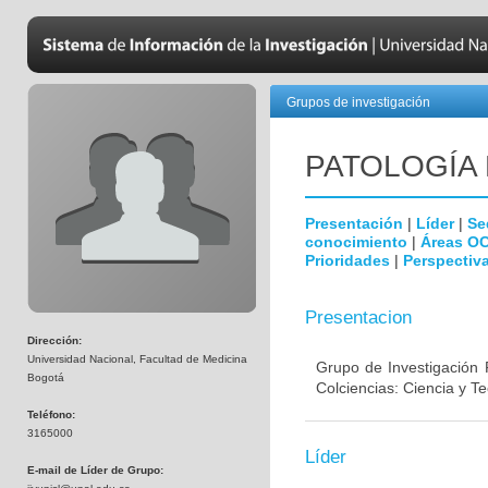
Grupos de investigación
PATOLOGÍA
Presentación
|
Líder
|
Se
conocimiento
|
Áreas O
Prioridades
|
Perspectiva
Presentacion
Dirección:
Universidad Nacional, Facultad de Medicina
Grupo de Investigación 
Bogotá
Colciencias: Ciencia y T
Teléfono:
3165000
Líder
E-mail de Líder de Grupo: