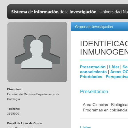
Grupos de investigación
IDENTIFICA
INMUNOGEN
Presentación
|
Líder
|
Se
conocimiento
|
Áreas O
Prioridades
|
Perspectiva
Dirección:
Presentacion
Facultad de Medicina-Departamento de
Patología
Area:Ciencias Biológi
Teléfono:
Programas en colciencias
3165000
E-mail de Líder de Grupo: