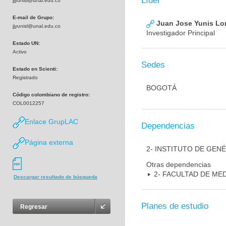
Líder
jjyunisl@unal.edu.co
E-mail de Grupo:
Juan Jose Yunis L
jjyunisl@unal.edu.co
Investigador Principal
Estado UN:
Activo
Sedes
Estado en Scienti:
Registrado
BOGOTÁ
Código colombiano de registro:
COL0012257
Enlace GrupLAC
Dependencias
Página externa
2- INSTITUTO DE GEN
Otras dependencias
2- FACULTAD DE ME
Descargar resultado de búsqueda
Planes de estudio
Regresar