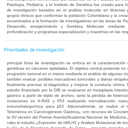
Patología, Pediatría, y el Instituto de Genética fue creado para f
de investigación basados en el análisis molecular en diversas 
grupos étnicos que conforman la población Colombiana y la cre
encaminados a la formación de investigadores en las áreas de Pat
Desarrollo, envejecimiento y Genética Molecular mediante
profundización y programas especialización y maestrías en las resp
Prioridades de investigación
principal línea de investigación se enfoca en la caracterización 
genéticas en cánceres epiteliales. El objetivo central pretende n
progresión tumoral en sí mismo mediante el análisis de algunas ví
también evaluar posibles marcadores tumorales y dianas terapéu
finalmente precisar el diagnóstico y mejorar la conducta clínica
estudio financiado por la DIB se evaluaron en metaplasia intesti
gástrico a partir de tejido de archivo, tanto la pérdida de hete
mutaciones en K-RAS y P53 realizando microdisección ma
inmunohistoquímica para p53. Adicionalmente, se realizó el t
Telomérica en Carcinogénesis Gástrica¿ con recursos de Concien
la XV versión del Premio Aventis/Academia Nacional de Medicina 
cabo el estudio ¿Expresión de hMLH1 y Análisis Mutacional de 