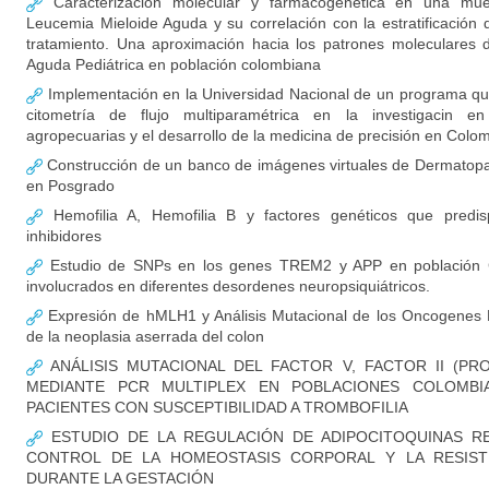
Caracterización molecular y farmacogenética en una mue
Leucemia Mieloide Aguda y su correlación con la estratificación d
tratamiento. Una aproximación hacia los patrones moleculares 
Aguda Pediátrica en población colombiana
Implementación en la Universidad Nacional de un programa qu
citometría de flujo multiparamétrica en la investigacin en
agropecuarias y el desarrollo de la medicina de precisión en Colo
Construcción de un banco de imágenes virtuales de Dermatopat
en Posgrado
Hemofilia A, Hemofilia B y factores genéticos que predis
inhibidores
Estudio de SNPs en los genes TREM2 y APP en población 
involucrados en diferentes desordenes neuropsiquiátricos.
Expresión de hMLH1 y Análisis Mutacional de los Oncogenes
de la neoplasia aserrada del colon
ANÁLISIS MUTACIONAL DEL FACTOR V, FACTOR II (PR
MEDIANTE PCR MULTIPLEX EN POBLACIONES COLOMBI
PACIENTES CON SUSCEPTIBILIDAD A TROMBOFILIA
ESTUDIO DE LA REGULACIÓN DE ADIPOCITOQUINAS R
CONTROL DE LA HOMEOSTASIS CORPORAL Y LA RESISTE
DURANTE LA GESTACIÓN