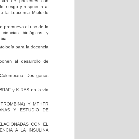
stra de pacientes con
el riesgo y respuesta al
de la Leucemia Mieloide
e promueva el uso de la
 ciencias biológicas y
mbia
ología para la docencia
ponen al desarrollo de
Colombiana: Dos genes
 BRAF y K-RAS en la vía
OTROMBINA) Y MTHFR
ANAS Y ESTUDIO DE
ELACIONADAS CON EL
NCIA A LA INSULINA