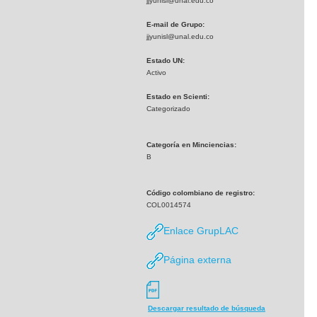
jjyunisl@unal.edu.co
E-mail de Grupo:
jjyunisl@unal.edu.co
Estado UN:
Activo
Estado en Scienti:
Categorizado
Categoría en Minciencias:
B
Código colombiano de registro:
COL0014574
Enlace GrupLAC
Página externa
Descargar resultado de búsqueda