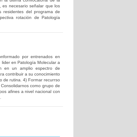
 la última convocatoria de la
o, es necesario señalar que los
os residentes del programa de
pectiva rotación de Patología
 conformado por entrenados en
lider en Patología Molecular a
ión en un amplio espectro de
ra contribuir a su conocimiento
o de rutina. 4) Formar recurrso
) Consolidarnos como grupo de
pos afines a nivel nacional con
.