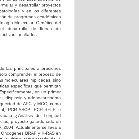
ormular y desarrollar proyectos
patologías y en los diferentes
ación de programas académicos
ología Molecular, Genética del
 el desarrollo de líneas de
ectivas facultades.
de las principales alteraciones
o solo comprender el proceso de
as moleculares implicadas, sino
ticas específicas que permitan
. Específicamente, en un primer
nal, displasia y adenocarcinoma
rocigocidad de APC y MCC, como
nual, PCR-SSCP, PCR-RFLP e
rabajo ¿Análisis de Longitud
cias, proyecto galardonado en
¿ 2004. Actualmente se lleva a
los Oncogenes BRAF y K-RAS en