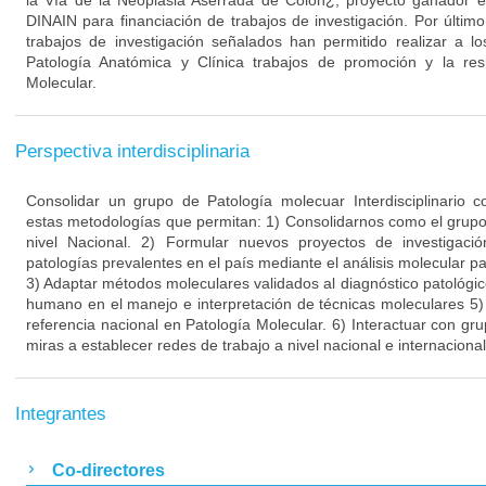
la Vía de la Neoplasia Aserrada de Colon¿, proyecto ganador en
DINAIN para financiación de trabajos de investigación. Por últim
trabajos de investigación señalados han permitido realizar a l
Patología Anatómica y Clínica trabajos de promoción y la res
Molecular.
Perspectiva interdisciplinaria
Consolidar un grupo de Patología molecuar Interdisciplinario
estas metodologías que permitan: 1) Consolidarnos como el grupo 
nivel Nacional. 2) Formular nuevos proyectos de investigac
patologías prevalentes en el país mediante el análisis molecular pa
3) Adaptar métodos moleculares validados al diagnóstico patológic
humano en el manejo e interpretación de técnicas moleculares 5
referencia nacional en Patología Molecular. 6) Interactuar con gru
miras a establecer redes de trabajo a nivel nacional e internacional
Integrantes
Co-directores