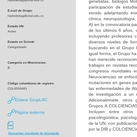
harboledag@unal.edu.co
genetistas, biólogos Mol
participación de estudi
E-mail de Grupo:
venido adelantando inv
harboledag@unal.edu.co
clínica, neuropsicologí
A) en la convocatoria pa
Estado UN:
de los últimos 6 años, 
Activo
incluyendo profesores c
diversos niveles de fo
Estado en Scienti:
Categorizado
buscando en el Grupo la
igual forma, el Grupo h
han merecido reconocimie
Categoría en Minciencias:
trabajos en revistas rec
B
congresos mundiales es
Neurociencias se enfocó
mutaciones en genes par
Código colombiano de registro:
las enfermedades de Alz
COL0006483
de investigación a un 
Enlace GrupLAC
Adicionalmnete, otros 
Grupos A COLCIENCIAS) 
Incluyen entre otros 
Página externa
psicolingüística, psicolo
de la UN, con publicacio
por la DIB y COLCIENCI
Descargar resultado de búsqueda