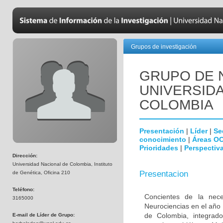
Grupos de investigación
GRUPO DE 
UNIVERSID
COLOMBIA
Presentación
|
Líder
|
Se
conocimiento
|
Áreas O
Prioridades
|
Perspectiva
Dirección:
Universidad Nacional de Colombia, Instituto
Presentacion
de Genética, Oficina 210
Teléfono:
Concientes de la neces
3165000
Neurociencias en el año
de Colombia, integrado
E-mail de Líder de Grupo: