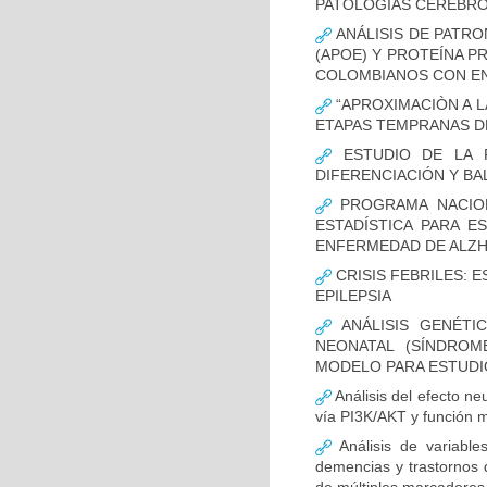
PATOLOGÍAS CEREBR
ANÁLISIS DE PATRO
(APOE) Y PROTEÍNA P
COLOMBIANOS CON E
“APROXIMACIÒN A L
ETAPAS TEMPRANAS D
ESTUDIO DE LA F
DIFERENCIACIÓN Y B
PROGRAMA NACION
ESTADÍSTICA PARA E
ENFERMEDAD DE ALZ
CRISIS FEBRILES: 
EPILEPSIA
ANÁLISIS GENÉTI
NEONATAL (SÍNDROM
MODELO PARA ESTUDI
Análisis del efecto ne
vía PI3K/AKT y función m
Análisis de variable
demencias y trastornos 