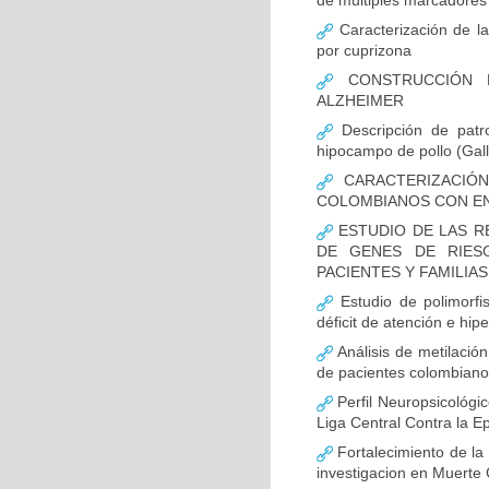
de múltiples marcadores 
Caracterización de la
por cuprizona
CONSTRUCCIÓN D
ALZHEIMER
Descripción de patr
hipocampo de pollo (Gall
CARACTERIZACIÓN
COLOMBIANOS CON E
ESTUDIO DE LAS R
DE GENES DE RIES
PACIENTES Y FAMILIA
Estudio de polimor
déficit de atención e hi
Análisis de metilaci
de pacientes colombian
Perfil Neuropsicológic
Liga Central Contra la Ep
Fortalecimiento de 
investigacion en Muerte 