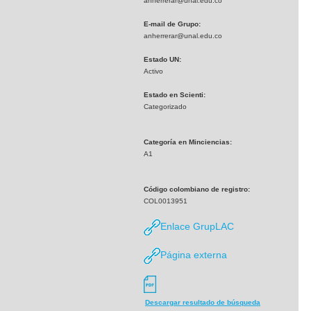
anherrerar@unal.edu.co
E-mail de Grupo:
anherrerar@unal.edu.co
Estado UN:
Activo
Estado en Scienti:
Categorizado
Categoría en Minciencias:
A1
Código colombiano de registro:
COL0013951
Enlace GrupLAC
Página externa
Descargar resultado de búsqueda