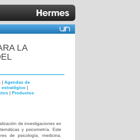
ARA LA
DEL
o
|
Agendas de
 estratégico
|
ctos
|
Productos
alización de investigaciones en
temáticas y psicometría. Este
ores de psicología, medicina,