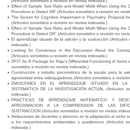
(Artículos sometidos a revisión en revista indexada.)
Effect of Sample Size Ratio and Model Misfit When Using the Di
Procedure to Detect DIF (Artículos sometidos a revisión en revis
The Screen for Cognitive Impairment in Psychiatry: Proposal f
(Artículos sometidos a revisión en revista indexada.)
Effect of Sample Size Ratio and Model Misfit When Using the Di
Procedure to Detect DIF. (Artículos sometidos a revisión en revi
El aprendizaje situado de la adición y la sustracción (Artículos
indexada.)
Looking for Consensus in the Discussion About the Concept 
(Artículos sometidos a revisión en revista indexada.)
DFIT: An R Package for Raju's Differential Functioning of Items
sometidos a revisión en revista indexada.)
Construcción y estudio psicométrico de la escala para la val
agresividad entre videojugadores (Artículos sometidos a revisión
EMOCIONES EN EL APRENDIZAJE SITUADO EN LA 
SISTEMÁTICA DE LA INVESTIGACIÓN ACTUAL (Artículos some
indexada.)
PRACTICAS DE APRENDIZAJE MATEMATICO Y DESC
APROXIMACION A LA COMPRENSION DE LAS DIFI
SUSTRACCION (Artículos sometidos a revisión en revista index
Atribuciones de docentes y alumnos en la adaptación al nicho e
a los requerimientos ambientales y académicos (Artículos so
indexada.)