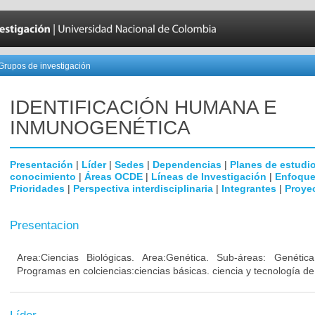
Grupos de investigación
IDENTIFICACIÓN HUMANA E
INMUNOGENÉTICA
Presentación
|
Líder
|
Sedes
|
Dependencias
|
Planes de estudi
conocimiento
|
Áreas OCDE
|
Líneas de Investigación
|
Enfoque
Prioridades
|
Perspectiva interdisciplinaria
|
Integrantes
|
Proye
Presentacion
Area:Ciencias Biológicas. Area:Genética. Sub-áreas: Genéti
Programas en colciencias:ciencias básicas. ciencia y tecnología de