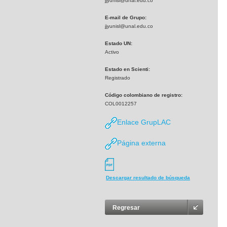
jjyunisl@unal.edu.co
E-mail de Grupo:
jjyunisl@unal.edu.co
Estado UN:
Activo
Estado en Scienti:
Registrado
Código colombiano de registro:
COL0012257
Enlace GrupLAC
Página externa
Descargar resultado de búsqueda
Regresar