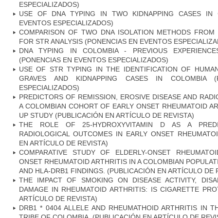
ESPECIALIZADOS)
USE OF DNA TYPING IN TWO KIDNAPPING CASES IN 
EVENTOS ESPECIALIZADOS)
COMPARISON OF TWO DNA ISOLATION METHODS FROM 
FOR STR ANALYSIS (PONENCIAS EN EVENTOS ESPECIALIZ
DNA TYPING IN COLOMBIA - PREVIOUS EXPERIENC
(PONENCIAS EN EVENTOS ESPECIALIZADOS)
USE OF STR TYPING IN THE IDENTIFICATION OF HU
GRAVES AND KIDNAPPING CASES IN COLOMBIA (
ESPECIALIZADOS)
PREDICTORS OF REMISSION, EROSIVE DISEASE AND RAD
A COLOMBIAN COHORT OF EARLY ONSET RHEUMATOID ART
UP STUDY (PUBLICACIÓN EN ARTÍCULO DE REVISTA)
THE ROLE OF 25-HYDROXYVITAMIN D AS A PRED
RADIOLOGICAL OUTCOMES IN EARLY ONSET RHEUMATOID
EN ARTÍCULO DE REVISTA)
COMPARATIVE STUDY OF ELDERLY-ONSET RHEUMATOI
ONSET RHEUMATOID ARTHRITIS IN A COLOMBIAN POPULATI
AND HLA-DRB1 FINDINGS. (PUBLICACIÓN EN ARTÍCULO DE 
THE IMPACT OF SMOKING ON DISEASE ACTIVITY, DISA
DAMAGE IN RHEUMATOID ARTHRITIS: IS CIGARETTE PRO
ARTÍCULO DE REVISTA)
DRB1 * 0404 ALLELE AND RHEUMATHOID ARTHRITIS IN 
TRIBE OF COLOMBIA. (PUBLICACIÓN EN ARTÍCULO DE REVI