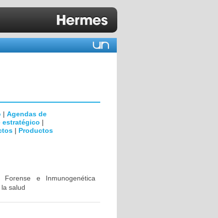
o
|
Agendas de
 estratégico
|
ctos
|
Productos
ca Forense e Inmunogenética
 la salud