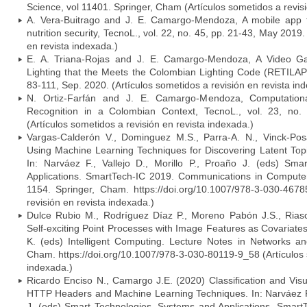
Science, vol 11401. Springer, Cham (Artículos sometidos a revisi
A. Vera-Buitrago and J. E. Camargo-Mendoza, A mobile app t
nutrition security, TecnoL., vol. 22, no. 45, pp. 21-43, May 2019.
en revista indexada.)
E. A. Triana-Rojas and J. E. Camargo-Mendoza, A Video 
Lighting that the Meets the Colombian Lighting Code (RETILAP),
83-111, Sep. 2020. (Artículos sometidos a revisión en revista in
N. Ortiz-Farfán and J. E. Camargo-Mendoza, Computation
Recognition in a Colombian Context, TecnoL., vol. 23, no
(Artículos sometidos a revisión en revista indexada.)
Vargas-Calderón V., Dominguez M.S., Parra-A. N., Vinck-Po
Using Machine Learning Techniques for Discovering Latent Top
In: Narváez F., Vallejo D., Morillo P., Proaño J. (eds) Sm
Applications. SmartTech-IC 2019. Communications in Computer
1154. Springer, Cham. https://doi.org/10.1007/978-3-030-4678
revisión en revista indexada.)
Dulce Rubio M., Rodríguez Díaz P., Moreno Pabón J.S., Rias
Self-exciting Point Processes with Image Features as Covariates
K. (eds) Intelligent Computing. Lecture Notes in Networks an
Cham. https://doi.org/10.1007/978-3-030-80119-9_58 (Artículos 
indexada.)
Ricardo Enciso N., Camargo J.E. (2020) Classification and Visu
HTTP Headers and Machine Learning Techniques. In: Narváez F., 
J. (eds) Smart Technologies, Systems and Applications. Smar