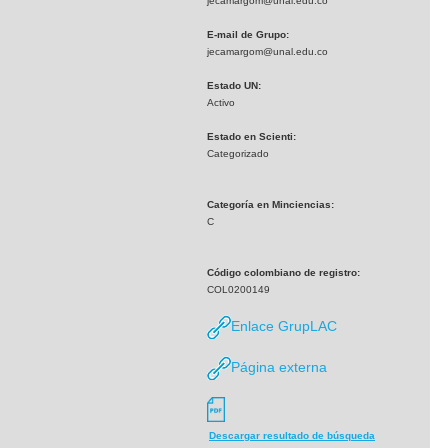
jecamargom@unal.edu.co
E-mail de Grupo:
jecamargom@unal.edu.co
Estado UN:
Activo
Estado en Scienti:
Categorizado
Categoría en Minciencias:
C
Código colombiano de registro:
COL0200149
Enlace GrupLAC
Página externa
Descargar resultado de búsqueda