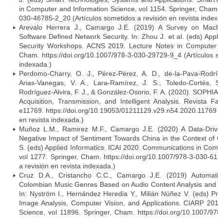
in Computer and Information Science, vol 1154. Springer, Cham.
030-46785-2_20 (Artículos sometidos a revisión en revista index
Arevalo Herrera J., Camargo J.E. (2019) A Survey on Machi
Software Defined Network Security. In: Zhou J. et al. (eds) Ap
Security Workshops. ACNS 2019. Lecture Notes in Computer S
Cham. https://doi.org/10.1007/978-3-030-29729-9_4 (Artículos s
indexada.)
Perdomo-Charry, O. J., Pérez-Pérez, A. D., de-la-Pava-Rodríg
Arias-Vanegas, V. A., Lara-Ramírez, J. S., Toledo-Cortés,
Rodríguez-Alvira, F. J., & González-Osorio, F. A. (2020). SOPH
Acquisition, Transmission, and Intelligent Analysis. Revista F
e11769. https://doi.org/10.19053/01211129.v29.n54.2020.11769 (
en revista indexada.)
Muñoz L.M., Ramirez M.F., Camargo J.E. (2020) A Data-Dri
Negative Impact of Sentiment Towards China in the Context of 
S. (eds) Applied Informatics. ICAI 2020. Communications in Com
vol 1277. Springer, Cham. https://doi.org/10.1007/978-3-030-6
a revisión en revista indexada.)
Cruz D.A., Cristancho C.C., Camargo J.E. (2019) Automatic 
Colombian Music Genres Based on Audio Content Analysis and
In: Nyström I., Hernández Heredia Y., Milián Núñez V. (eds) Pr
Image Analysis, Computer Vision, and Applications. CIARP 20
Science, vol 11896. Springer, Cham. https://doi.org/10.1007/9