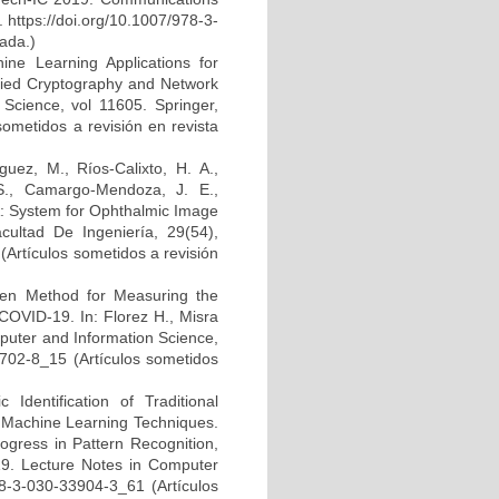
 https://doi.org/10.1007/978-3-
ada.)
ne Learning Applications for
plied Cryptography and Network
cience, vol 11605. Springer,
ometidos a revisión en revista
uez, M., Ríos-Calixto, H. A.,
 S., Camargo-Mendoza, J. E.,
IA: System for Ophthalmic Image
acultad De Ingeniería, 29(54),
Artículos sometidos a revisión
ven Method for Measuring the
COVID-19. In: Florez H., Misra
puter and Information Science,
1702-8_15 (Artículos sometidos
Identification of Traditional
 Machine Learning Techniques.
ogress in Pattern Recognition,
19. Lecture Notes in Computer
78-3-030-33904-3_61 (Artículos