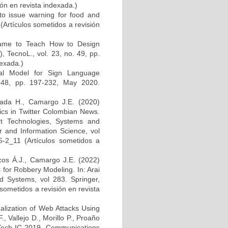
ón en revista indexada.)
o issue warning for food and
 (Artículos sometidos a revisión
Game to Teach How to Design
 TecnoL., vol. 23, no. 49, pp.
dexada.)
al Model for Sign Language
. 48, pp. 197-232, May 2020.
sada H., Camargo J.E. (2020)
ics in Twitter Colombian News.
art Technologies, Systems and
 and Information Science, vol
5-2_11 (Artículos sometidos a
cos Á.J., Camargo J.E. (2022)
 for Robbery Modeling. In: Arai
d Systems, vol 283. Springer,
sometidos a revisión en revista
alization of Web Attacks Using
Vallejo D., Morillo P., Proaño
tTech-IC 2019. Communications