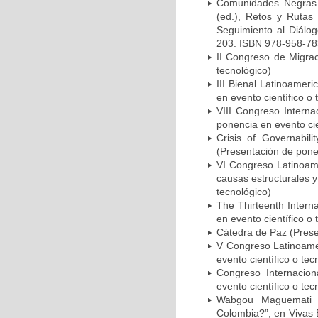
Comunidades Negras 
(ed.), Retos y Rutas
Seguimiento al Diálo
203. ISBN 978-958-783-
II Congreso de Migrac
tecnológico)
III Bienal Latinoamer
en evento científico o 
VIII Congreso Interna
ponencia en evento cie
Crisis of Governabil
(Presentación de ponen
VI Congreso Latinoame
causas estructurales y
tecnológico)
The Thirteenth Intern
en evento científico o 
Cátedra de Paz (Presen
V Congreso Latinoamer
evento científico o tec
Congreso Internacion
evento científico o tec
Wabgou Maguemati (
Colombia?”, en Vivas 