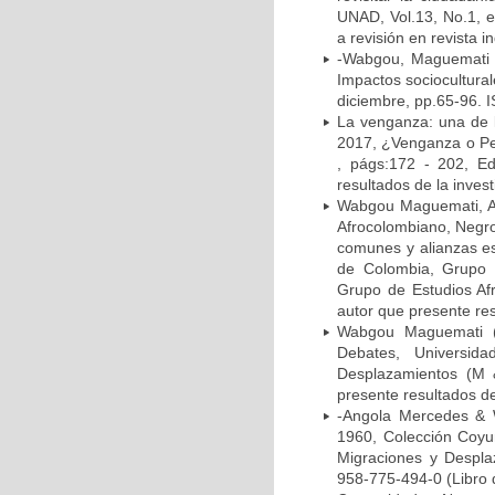
UNAD, Vol.13, No.1, e
a revisión en revista i
-Wabgou, Maguemati (
Impactos socioculturale
diciembre, pp.65-96. I
La venganza: una de l
2017, ¿Venganza o Per
, págs:172 - 202, Ed
resultados de la invest
Wabgou Maguemati, Ar
Afrocolombiano, Negro
comunes y alianzas es
de Colombia, Grupo 
Grupo de Estudios Af
autor que presente res
Wabgou Maguemati (2
Debates, Universid
Desplazamientos (M 
presente resultados de
-Angola Mercedes & 
1960, Colección Coyun
Migraciones y Despla
958-775-494-0 (Libro d