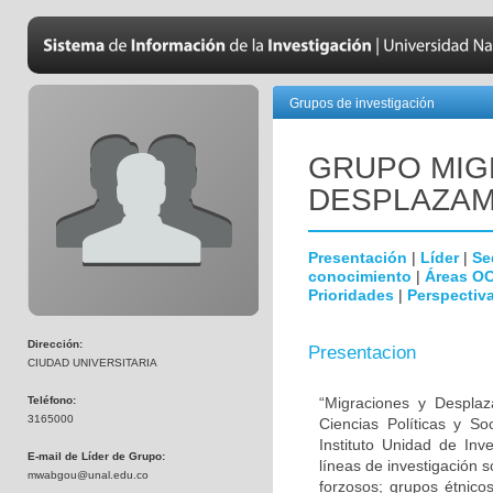
Grupos de investigación
GRUPO MIG
DESPLAZAM
Presentación
|
Líder
|
Se
conocimiento
|
Áreas O
Prioridades
|
Perspectiva
Dirección:
Presentacion
CIUDAD UNIVERSITARIA
Teléfono:
“Migraciones y Desplaz
3165000
Ciencias Políticas y S
Instituto Unidad de Inv
E-mail de Líder de Grupo:
líneas de investigación 
mwabgou@unal.edu.co
forzosos; grupos étnicos