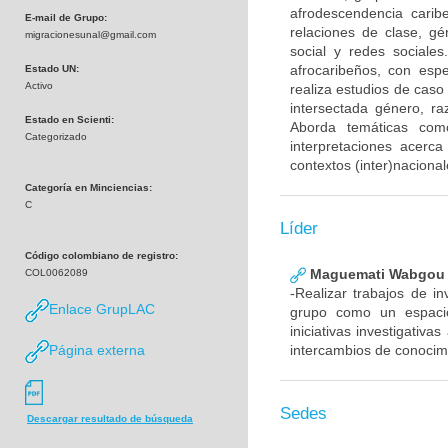
afrodescendencia caribe
E-mail de Grupo:
relaciones de clase, gé
migracionesunal@gmail.com
social y redes sociale
afrocaribeños, con espe
Estado UN:
Activo
realiza estudios de caso
intersectada género, ra
Estado en Scienti:
Aborda temáticas como
Categorizado
interpretaciones acerc
contextos (inter)naciona
Categoría en Minciencias:
C
Líder
Código colombiano de registro:
Maguemati Wabgou 
COL0062089
-Realizar trabajos de in
Enlace GrupLAC
grupo como un espacio 
iniciativas investigativ
Página externa
intercambios de conocim
Sedes
Descargar resultado de búsqueda