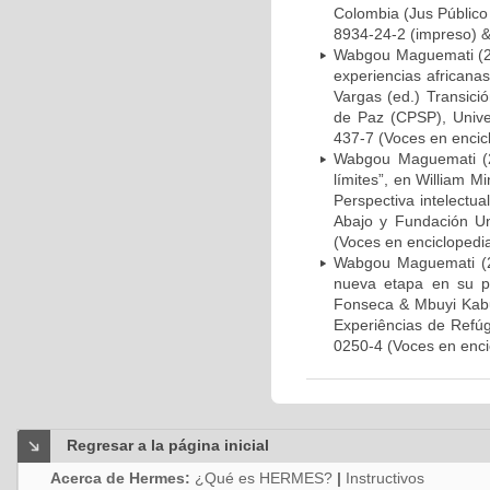
Colombia (Jus Público
8934-24-2 (impreso) & 
Wabgou Maguemati (201
experiencias africanas
Vargas (ed.) Transici
de Paz (CPSP), Unive
437-7 (Voces en encicl
Wabgou Maguemati (20
límites”, en William M
Perspectiva intelectua
Abajo y Fundación Un
(Voces en enciclopedia
Wabgou Maguemati (20
nueva etapa en su pe
Fonseca & Mbuyi Kabu
Experiências de Refúg
0250-4 (Voces en encic
Regresar a la página inicial
Acerca de Hermes:
¿Qué es HERMES?
|
Instructivos