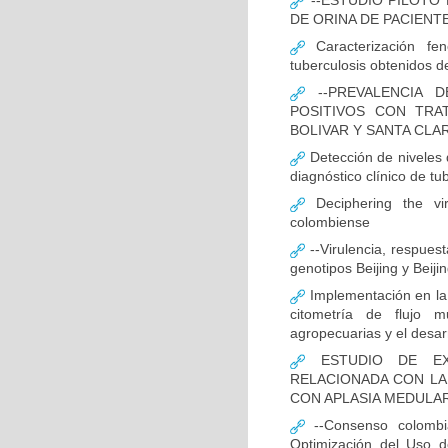
--ESTUDIO PILOTO
DE ORINA DE PACIENT
Caracterización fen
tuberculosis obtenidos de
--PREVALENCIA D
POSITIVOS CON TRA
BOLIVAR Y SANTA CLA
Detección de niveles
diagnóstico clínico de tu
Deciphering the vir
colombiense
--Virulencia, respues
genotipos Beijing y Beij
Implementación en la
citometría de flujo m
agropecuarias y el desar
ESTUDIO DE EXP
RELACIONADA CON LA
CON APLASIA MEDULA
--Consenso colombia
Optimización del Uso d