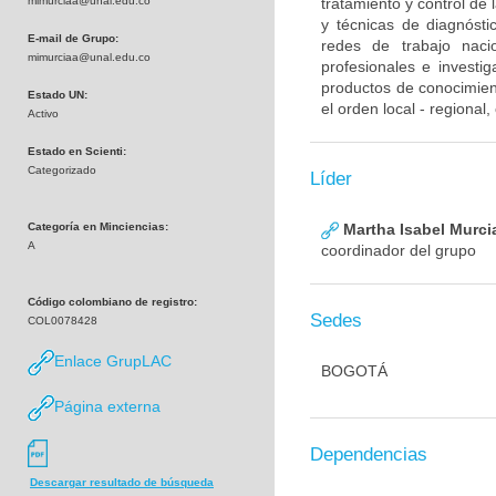
mimurciaa@unal.edu.co
tratamiento y control de
y técnicas de diagnósti
E-mail de Grupo:
redes de trabajo naci
mimurciaa@unal.edu.co
profesionales e investig
productos de conocimient
Estado UN:
el orden local - regional
Activo
Estado en Scienti:
Categorizado
Líder
Categoría en Minciencias:
Martha Isabel Murci
A
coordinador del grupo
Código colombiano de registro:
Sedes
COL0078428
Enlace GrupLAC
BOGOTÁ
Página externa
Dependencias
Descargar resultado de búsqueda