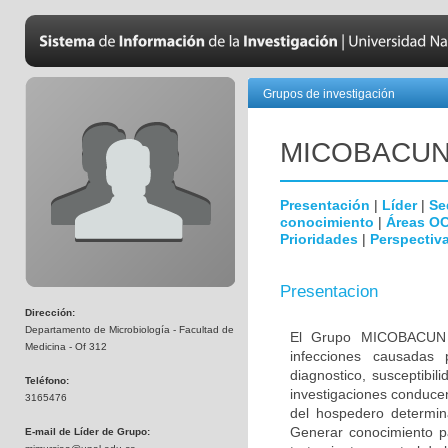
Grupos de investigación
MICOBAC­U
Presentación
|
Líder
|
Se
conocimiento
|
Áreas O
Prioridades
|
Perspectiva
Presentacion
Dirección:
Departamento de Microbiología - Facultad de
El Grupo MICOBACUN e
Medicina - Of 312
infecciones causadas 
diagnostico, susceptibil
Teléfono:
investigaciones conducen
3165476
del hospedero determina
Generar conocimiento pa
E-mail de Líder de Grupo: