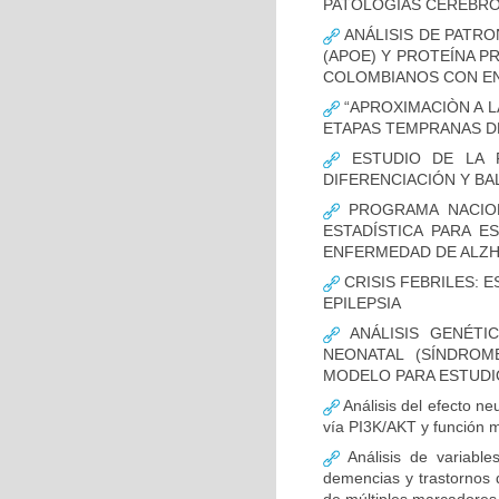
PATOLOGÍAS CEREBR
ANÁLISIS DE PATRO
(APOE) Y PROTEÍNA P
COLOMBIANOS CON E
“APROXIMACIÒN A L
ETAPAS TEMPRANAS D
ESTUDIO DE LA F
DIFERENCIACIÓN Y B
PROGRAMA NACION
ESTADÍSTICA PARA E
ENFERMEDAD DE ALZ
CRISIS FEBRILES: 
EPILEPSIA
ANÁLISIS GENÉTI
NEONATAL (SÍNDROM
MODELO PARA ESTUDI
Análisis del efecto ne
vía PI3K/AKT y función m
Análisis de variable
demencias y trastornos 