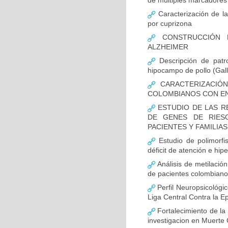
de múltiples marcadores 
Caracterización de la
por cuprizona
CONSTRUCCIÓN D
ALZHEIMER
Descripción de patr
hipocampo de pollo (Gall
CARACTERIZACIÓN
COLOMBIANOS CON E
ESTUDIO DE LAS R
DE GENES DE RIES
PACIENTES Y FAMILIA
Estudio de polimor
déficit de atención e hi
Análisis de metilaci
de pacientes colombian
Perfil Neuropsicológic
Liga Central Contra la Ep
Fortalecimiento de 
investigacion en Muerte 