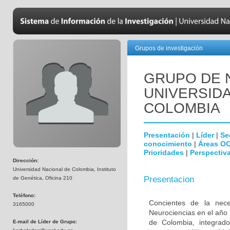
Grupos de investigación
GRUPO DE 
UNIVERSID
COLOMBIA
Presentación
|
Líder
|
Se
conocimiento
|
Áreas O
Prioridades
|
Perspectiva
Dirección:
Universidad Nacional de Colombia, Instituto
Presentacion
de Genética, Oficina 210
Teléfono:
Concientes de la neces
3165000
Neurociencias en el año
de Colombia, integrado
E-mail de Líder de Grupo: