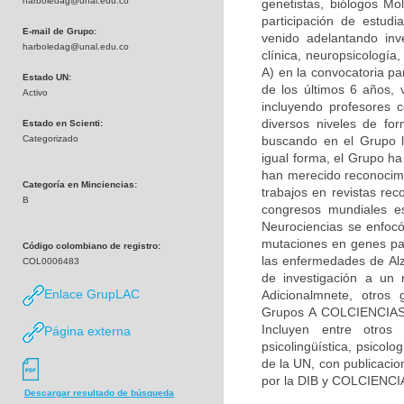
harboledag@unal.edu.co
genetistas, biólogos Mol
participación de estudi
E-mail de Grupo:
venido adelantando inv
harboledag@unal.edu.co
clínica, neuropsicologí
A) en la convocatoria pa
Estado UN:
de los últimos 6 años, 
Activo
incluyendo profesores c
diversos niveles de fo
Estado en Scienti:
Categorizado
buscando en el Grupo la
igual forma, el Grupo h
han merecido reconocimie
Categoría en Minciencias:
trabajos en revistas rec
B
congresos mundiales es
Neurociencias se enfocó
mutaciones en genes par
Código colombiano de registro:
las enfermedades de Alz
COL0006483
de investigación a un 
Enlace GrupLAC
Adicionalmnete, otros 
Grupos A COLCIENCIAS) 
Incluyen entre otros 
Página externa
psicolingüística, psicolo
de la UN, con publicacio
por la DIB y COLCIENCI
Descargar resultado de búsqueda