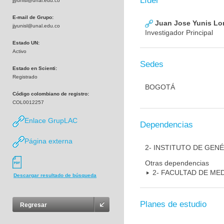
Líder
jjyunisl@unal.edu.co
E-mail de Grupo:
Juan Jose Yunis L
jjyunisl@unal.edu.co
Investigador Principal
Estado UN:
Activo
Sedes
Estado en Scienti:
Registrado
BOGOTÁ
Código colombiano de registro:
COL0012257
Enlace GrupLAC
Dependencias
Página externa
2- INSTITUTO DE GEN
Otras dependencias
2- FACULTAD DE ME
Descargar resultado de búsqueda
Planes de estudio
Regresar