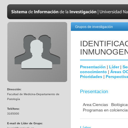
Grupos de investigación
IDENTIFICA
INMUNOGEN
Presentación
|
Líder
|
Se
conocimiento
|
Áreas O
Prioridades
|
Perspectiva
Dirección:
Presentacion
Facultad de Medicina-Departamento de
Patología
Area:Ciencias Biológi
Teléfono:
Programas en colciencias
3165000
E-mail de Líder de Grupo: