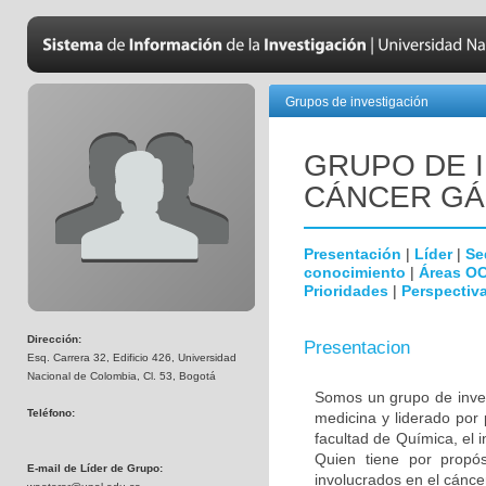
Grupos de investigación
GRUPO DE 
CÁNCER GÁ
Presentación
|
Líder
|
Se
conocimiento
|
Áreas O
Prioridades
|
Perspectiva
Dirección:
Presentacion
Esq. Carrera 32, Edificio 426, Universidad
Nacional de Colombia, Cl. 53, Bogotá
Somos un grupo de invest
Teléfono:
medicina y liderado por
facultad de Química, el i
Quien tiene por propósi
E-mail de Líder de Grupo:
involucrados en el cáncer