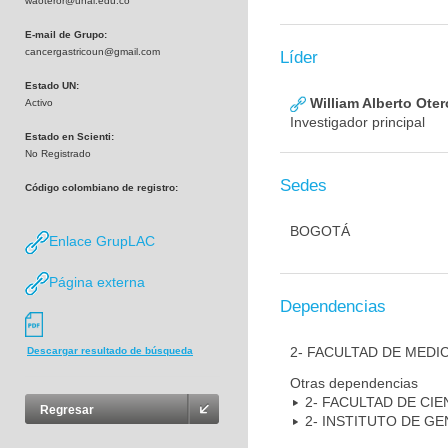
waoteror@unal.edu.co
E-mail de Grupo:
cancergastricoun@gmail.com
Líder
Estado UN:
William Alberto Ote
Activo
Investigador principal
Estado en Scienti:
No Registrado
Sedes
Código colombiano de registro:
BOGOTÁ
Enlace GrupLAC
Página externa
Dependencias
2- FACULTAD DE MEDI
Descargar resultado de búsqueda
Otras dependencias
2- FACULTAD DE CIE
Regresar
2- INSTITUTO DE GE